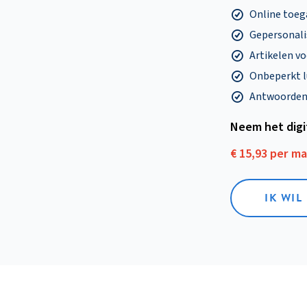
Online toega
Gepersonalis
Artikelen v
Onbeperkt l
Antwoorden o
Neem het dig
€ 15,93 per m
IK WIL