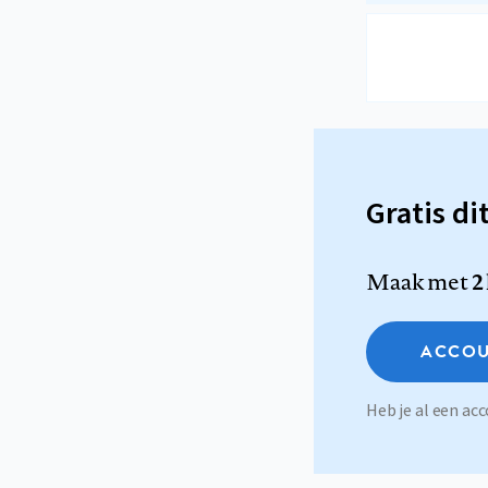
Gratis di
Maak met
2
ACCOU
Heb je al een a