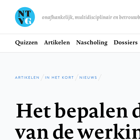
onafhankelijk, multidisciplinair en betrouw
Home
Quizzen
Artikelen
Nascholing
Dossiers
Hoofdnavigatie
ARTIKELEN
IN HET KORT
NIEUWS
Kruimelpad
Het bepalen d
van de werkin