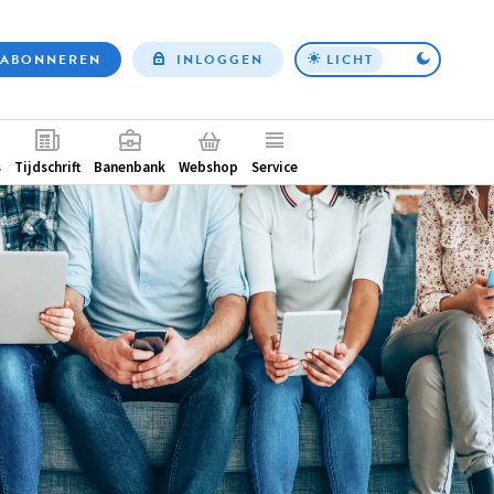
ABONNEREN
INLOGGEN
LICHT
Top
nav
ntair
s
Tijdschrift
Banenbank
Webshop
Service