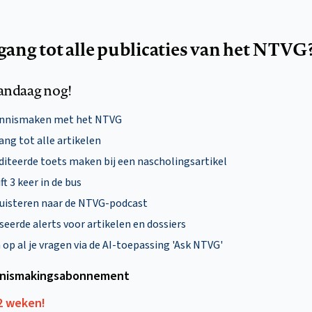
egang tot alle publicaties van het NTVG
andaag nog!
ennismaken met het NTVG
ng tot alle artikelen
diteerde toets maken bij een nascholingsartikel
ft 3 keer in de bus
uisteren naar de NTVG-podcast
eerde alerts voor artikelen en dossiers
p al je vragen via de AI-toepassing 'Ask NTVG'
nismakings­abonnement
12 weken!