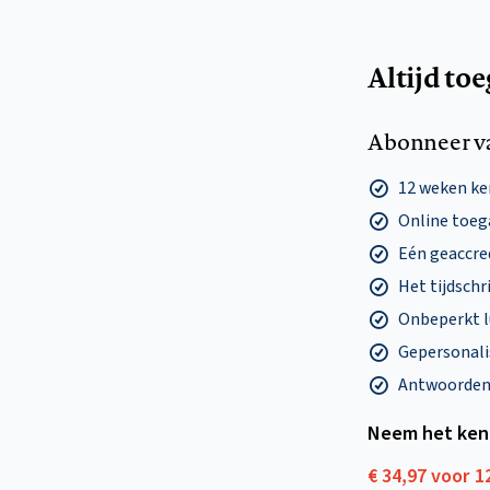
Altijd to
Abonneer v
12 weken k
Online toega
Eén geaccre
Het tijdschri
Onbeperkt l
Gepersonalis
Antwoorden o
Neem het ken
€ 34,97 voor 