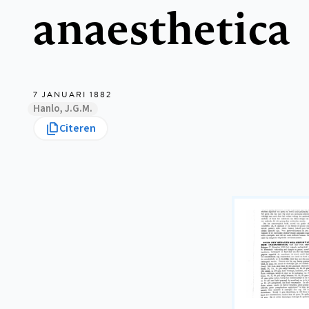
anaesthetica
7 JANUARI 1882
Hanlo, J.G.M.
Citeren