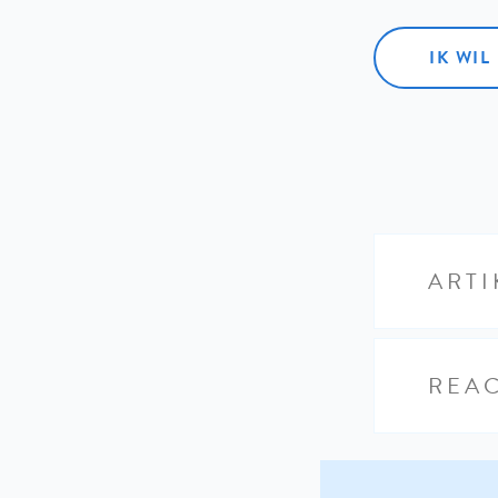
IK WI
ARTI
REAC