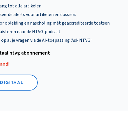
ng tot alle artikelen
eerde alerts voor artikelen en dossiers
oor opleiding en nascholing mét geaccrediteerde toetsen
uisteren naar de NTVG-podcast
p al je vragen via de AI-toepassing 'Ask NTVG'
itaal ntvg abonnement
aand!
 DIGITAAL