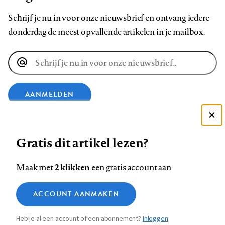
Schrijf je nu in voor onze nieuwsbrief en ontvang iedere
donderdag de meest opvallende artikelen in je mailbox.
E-
mailadres
AANMELDEN
Deze site gebruikt cookies
VOLG ONS OP
Gratis dit artikel lezen?
Zie onze cookie policy
ACCEPTEER AANBEVOLEN INSTELLINGEN
Volg
Volg
Volg
Volg
Volg
Volg
2 klikken
Maak met
een gratis account aan
ons
ons
ons
ons
ons
ons
Functionele cookies
op
op
op
op
op
op
Contact
Colofon
Disclaimer
Privacy
About us
ACCOUNT AANMAKEN
Medische vragen verdienen
Sluiten
Footer
Analytische cookies
Facebook
LinkedIn
Bluesky
Instagram
YouTube
Pinterest
betrouwbare antwoorden
Heb je al een account of een abonnement?
Inloggen
Marketing cookies