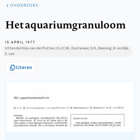
ARTIKELEN
ONDERZOEK
ONDERZOEK
Kruimelpad
Het aquariumgranuloom
15 APRIL 1977
Uttendorfsky-van der Putten, H.J.C.M., Oosterwal, S.H., Neering, H. en Dijk,
E. van
Citeren