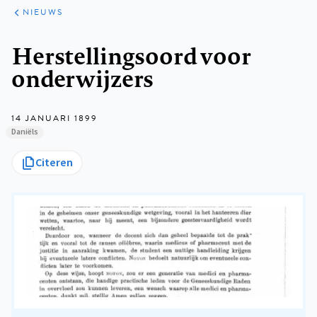
ARTIKELEN
HET
NIEUWS
KORT
Kruimelpad
Herstellingsoord voor
onderwijzers
14 JANUARI 1899
Daniëls
Citeren