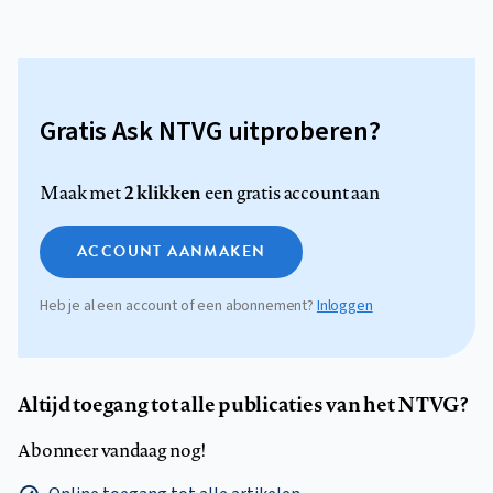
Gratis Ask NTVG uitproberen?
2 klikken
Maak met
een gratis account aan
ACCOUNT AANMAKEN
Heb je al een account of een abonnement?
Inloggen
Altijd toegang tot alle publicaties van het NTVG?
Abonneer vandaag nog!