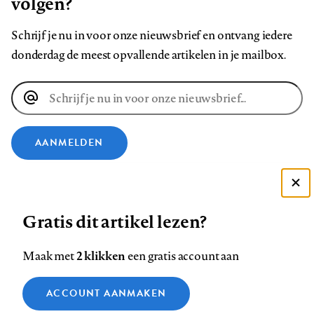
volgen?
Schrijf je nu in voor onze nieuwsbrief en ontvang iedere
donderdag de meest opvallende artikelen in je mailbox.
E-
mailadres
AANMELDEN
VOLG ONS OP
Deze site gebruikt cookies
Gratis dit artikel lezen?
Zie onze cookie policy
Volg
Volg
Volg
Volg
Volg
Volg
ACCEPTEER AANBEVOLEN INSTELLINGEN
ons
ons
2 klikken
ons
ons
ons
ons
Maak met
een gratis account aan
op
op
op
op
op
op
Contact
Colofon
Disclaimer
Privacy
About us
Functionele cookies
Footer
ACCOUNT AANMAKEN
Facebook
LinkedIn
Bluesky
Instagram
YouTube
Pinterest
Medische vragen verdienen
Sluiten
Analytische cookies