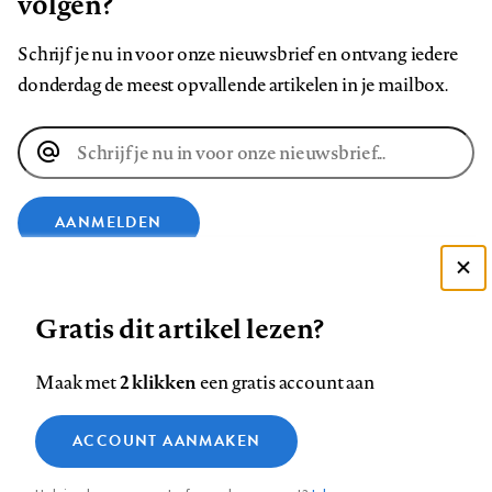
volgen?
Schrijf je nu in voor onze nieuwsbrief en ontvang iedere
donderdag de meest opvallende artikelen in je mailbox.
E-
mailadres
AANMELDEN
VOLG ONS OP
Deze site gebruikt cookies
Gratis dit artikel lezen?
Zie onze cookie policy
ACCEPTEER AANBEVOLEN INSTELLINGEN
Volg
Volg
Volg
Volg
Volg
Volg
2 klikken
Maak met
een gratis account aan
ons
ons
ons
ons
ons
ons
Functionele cookies
op
op
op
op
op
op
Contact
Colofon
Disclaimer
Privacy
About us
ACCOUNT AANMAKEN
Medische vragen verdienen
Sluiten
Footer
Analytische cookies
Facebook
LinkedIn
Bluesky
Instagram
YouTube
Pinterest
betrouwbare antwoorden