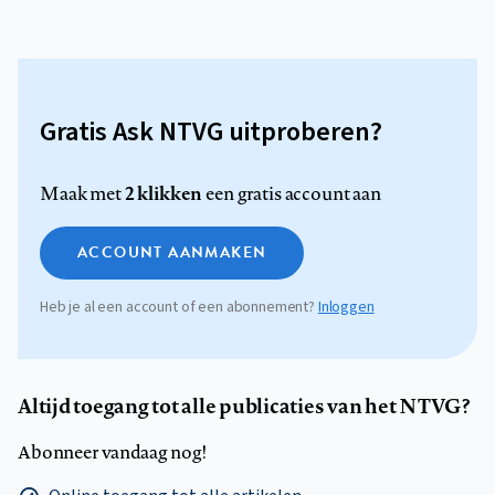
Gratis Ask NTVG uitproberen?
2 klikken
Maak met
een gratis account aan
ACCOUNT AANMAKEN
Heb je al een account of een abonnement?
Inloggen
Altijd toegang tot alle publicaties van het NTVG?
Abonneer vandaag nog!