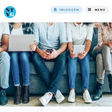
INLOGGEN
MENU
Top
navigation
IN