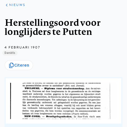
ARTIKELEN
HET
NIEUWS
KORT
Kruimelpad
Herstellingsoord voor
longlijders te Putten
4 FEBRUARI 1907
Daniëls
Citeren