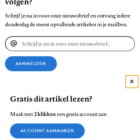
volgen?
Schrijf je nu in voor onze nieuwsbrief en ontvang iedere
donderdag de meest opvallende artikelen in je mailbox.
E-
mailadres
AANMELDEN
VOLG ONS OP
Deze site gebruikt cookies
Gratis dit artikel lezen?
Zie onze cookie policy
Volg
Volg
Volg
Volg
Volg
Volg
ACCEPTEER AANBEVOLEN INSTELLINGEN
ons
ons
2 klikken
ons
ons
ons
ons
Maak met
een gratis account aan
op
op
op
op
op
op
Contact
Colofon
Disclaimer
Privacy
About us
Functionele cookies
Footer
ACCOUNT AANMAKEN
Facebook
LinkedIn
Bluesky
Instagram
YouTube
Pinterest
Medische vragen verdienen
Sluiten
Analytische cookies