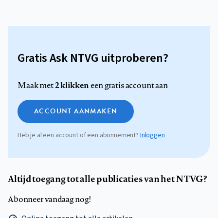
Gratis Ask NTVG uitproberen?
2 klikken
Maak met
een gratis account aan
ACCOUNT AANMAKEN
Heb je al een account of een abonnement?
Inloggen
Altijd toegang tot alle publicaties van het NTVG?
Abonneer vandaag nog!