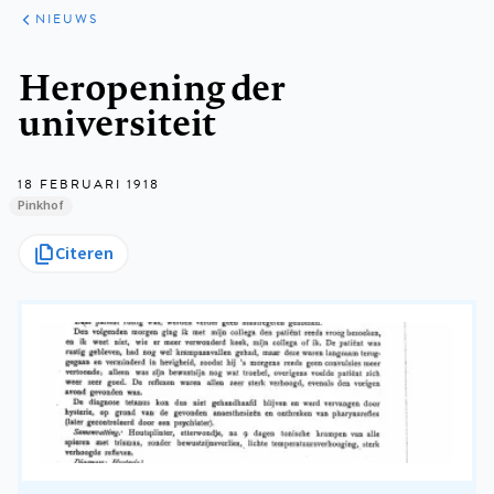
ARTIKELEN
HET
NIEUWS
KORT
Kruimelpad
Heropening der
universiteit
18 FEBRUARI 1918
Pinkhof
Citeren