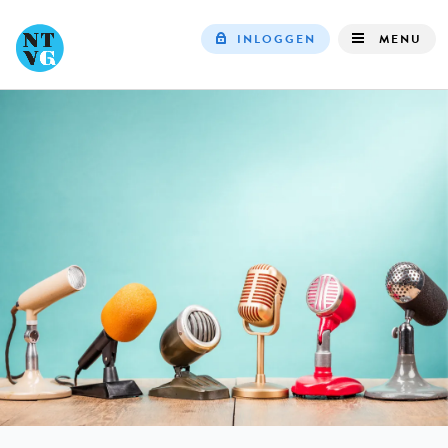
INLOGGEN
MENU
Top
navigation
IN