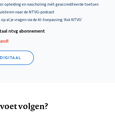
oor opleiding en nascholing mét geaccrediteerde toetsen
uisteren naar de NTVG-podcast
p al je vragen via de AI-toepassing 'Ask NTVG'
itaal ntvg abonnement
aand!
 DIGITAAL
 voet volgen?