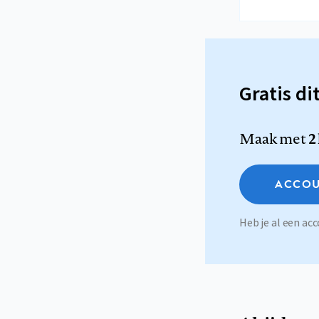
Gratis di
Maak met
2
ACCOU
Heb je al een a