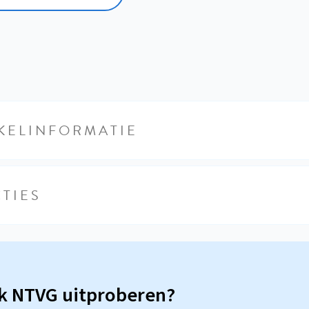
KELINFORMATIE
TIES
sk NTVG uitproberen?