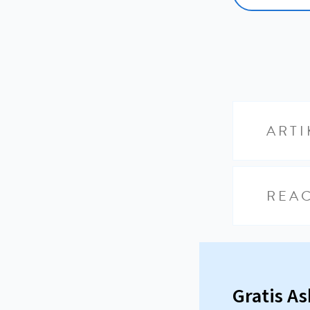
ARTI
REAC
Gratis A