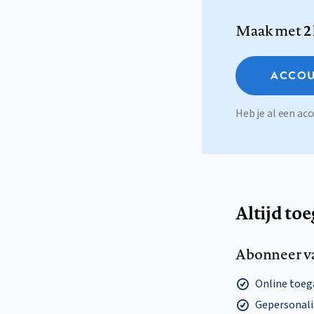
Maak met
2
ACCOU
Heb je al een a
Altijd to
Abonneer v
Online toega
Gepersonalis