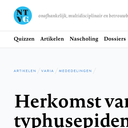
onafhankelijk, multidisciplinair en betrouw
Home
Quizzen
Artikelen
Nascholing
Dossiers
Hoofdnavigatie
ARTIKELEN
VARIA
MEDEDELINGEN
Kruimelpad
Herkomst va
typhusepide