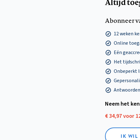
Altijd to
Abonneer v
12 weken k
Online toega
Eén geaccre
Het tijdschri
Onbeperkt l
Gepersonalis
Antwoorden o
Neem het ken
€ 34,97 voor 
IK WI