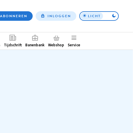
ABONNEREN
INLOGGEN
LICHT
Top
nav
ntair
s
Tijdschrift
Banenbank
Webshop
Service