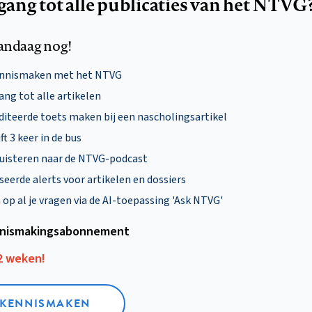
egang tot alle publicaties van het NTVG
andaag nog!
ennismaken met het NTVG
ng tot alle artikelen
diteerde toets maken bij een nascholingsartikel
ft 3 keer in de bus
uisteren naar de NTVG-podcast
eerde alerts voor artikelen en dossiers
p al je vragen via de AI-toepassing 'Ask NTVG'
nismakings­abonnement
12 weken!
L KENNISMAKEN