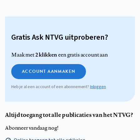
Gratis Ask NTVG uitproberen?
2 klikken
Maak met
een gratis account aan
ACCOUNT AANMAKEN
Heb je al een account of een abonnement?
Inloggen
Altijd toegang tot alle publicaties van het NTVG?
Abonneer vandaag nog!