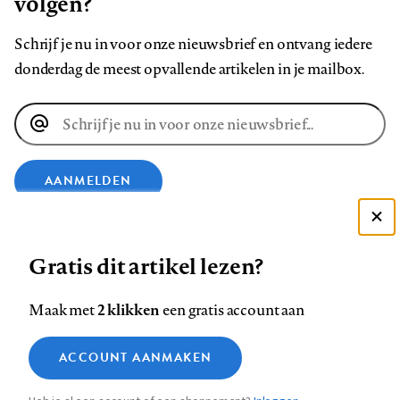
volgen?
Schrijf je nu in voor onze nieuwsbrief en ontvang iedere
donderdag de meest opvallende artikelen in je mailbox.
E-
mailadres
AANMELDEN
Deze site gebruikt cookies
VOLG ONS OP
Gratis dit artikel lezen?
Zie onze cookie policy
ACCEPTEER AANBEVOLEN INSTELLINGEN
Volg
Volg
Volg
Volg
Volg
Volg
2 klikken
Maak met
een gratis account aan
ons
ons
ons
ons
ons
ons
Functionele cookies
op
op
op
op
op
op
Contact
Colofon
Disclaimer
Privacy
About us
ACCOUNT AANMAKEN
Medische vragen verdienen
Sluiten
Footer
Analytische cookies
Facebook
LinkedIn
Bluesky
Instagram
YouTube
Pinterest
betrouwbare antwoorden