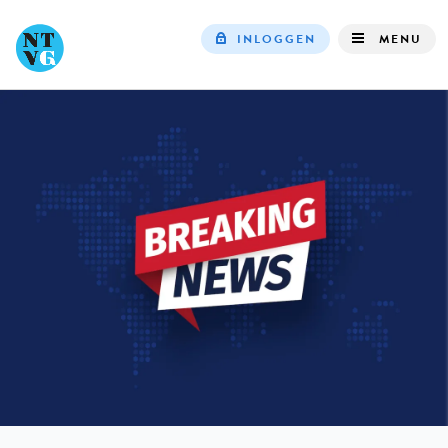
INLOGGEN
MENU
Top
navigation
IN