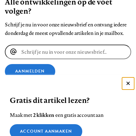
Alle ontwikkelingen op de voet
volgen?
Schrijf je nu in voor onze nieuwsbrief en ontvang iedere
donderdag de meest opvallende artikelen in je mailbox.
E-
mailadres
AANMELDEN
Deze site gebruikt cookies
VOLG ONS OP
Gratis dit artikel lezen?
Zie onze cookie policy
ACCEPTEER AANBEVOLEN INSTELLINGEN
Volg
Volg
Volg
Volg
Volg
Volg
2 klikken
Maak met
een gratis account aan
ons
ons
ons
ons
ons
ons
Functionele cookies
op
op
op
op
op
op
Contact
Colofon
Disclaimer
Privacy
About us
ACCOUNT AANMAKEN
Medische vragen verdienen
Sluiten