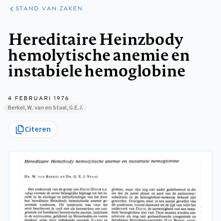
KLINISCHE
ARTIKELEN
PRAKTIJK
STAND VAN ZAKEN
Kruimelpad
Hereditaire Heinzbody
hemolytische anemie en
instabiele hemoglobine
4 FEBRUARI 1976
Berkel, W. van en Staal, G.E.J.
Citeren