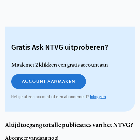
Gratis Ask NTVG uitproberen?
2 klikken
Maak met
een gratis account aan
ACCOUNT AANMAKEN
Heb je al een account of een abonnement?
Inloggen
Altijd toegang tot alle publicaties van het NTVG?
Abonneer vandaag nog!