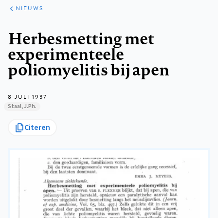
ARTIKELEN
HET
NIEUWS
KORT
Kruimelpad
Herbesmetting met
experimenteele
poliomyelitis bij apen
8 JULI 1937
Staal, J.Ph.
Citeren