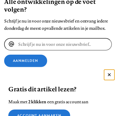
Alle ontwikkelingen op de voet
volgen?
Schrijf je nu in voor onze nieuwsbrief en ontvang iedere
donderdag de meest opvallende artikelen in je mailbox.
E-
mailadres
AANMELDEN
VOLG ONS OP
Deze site gebruikt cookies
Gratis dit artikel lezen?
Zie onze cookie policy
Volg
Volg
Volg
Volg
Volg
Volg
ACCEPTEER AANBEVOLEN INSTELLINGEN
2 klikken
Maak met
een gratis account aan
ons
ons
ons
ons
ons
ons
op
op
op
op
op
op
Contact
Colofon
Disclaimer
Privacy
About us
Functionele cookies
ACCOUNT AANMAKEN