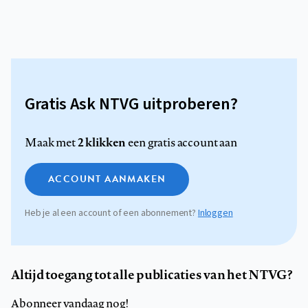
Gratis Ask NTVG uitproberen?
2 klikken
Maak met
een gratis account aan
ACCOUNT AANMAKEN
Heb je al een account of een abonnement?
Inloggen
Altijd toegang tot alle publicaties van het NTVG?
Abonneer vandaag nog!