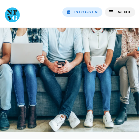
INLOGGEN
MENU
Top
navigation
IN