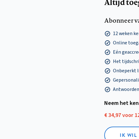
Altijd to
Abonneer v
12 weken k
Online toega
Eén geaccre
Het tijdschri
Onbeperkt l
Gepersonalis
Antwoorden o
Neem het ken
€ 34,97 voor 
IK WI