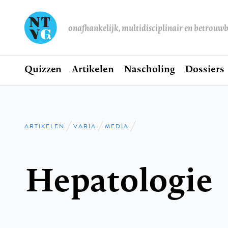
onafhankelijk, multidisciplinair en betrouw
Home
Quizzen
Artikelen
Nascholing
Dossiers
Hoofdnavigatie
ARTIKELEN
VARIA
MEDIA
Kruimelpad
Hepatologie