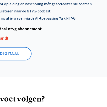
oor opleiding en nascholing mét geaccrediteerde toetsen
uisteren naar de NTVG-podcast
p al je vragen via de AI-toepassing 'Ask NTVG'
itaal ntvg abonnement
aand!
 DIGITAAL
 voet volgen?