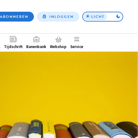
ABONNEREN
INLOGGEN
LICHT
Top
nav
ntair
s
Tijdschrift
Banenbank
Webshop
Service