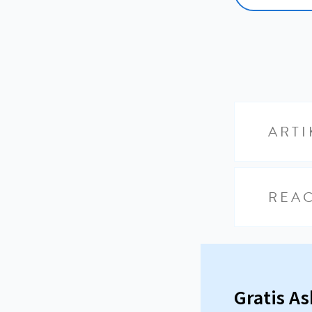
ARTI
REAC
Gratis A