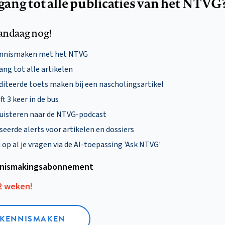
egang tot alle publicaties van het NTVG
andaag nog!
ennismaken met het NTVG
ng tot alle artikelen
diteerde toets maken bij een nascholingsartikel
ft 3 keer in de bus
uisteren naar de NTVG-podcast
eerde alerts voor artikelen en dossiers
p al je vragen via de AI-toepassing 'Ask NTVG'
nismakings­abonnement
12 weken!
L KENNISMAKEN