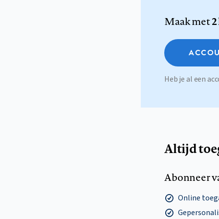
Maak met
2
ACCOU
Heb je al een a
Altijd to
Abonneer v
Online toega
Gepersonalis