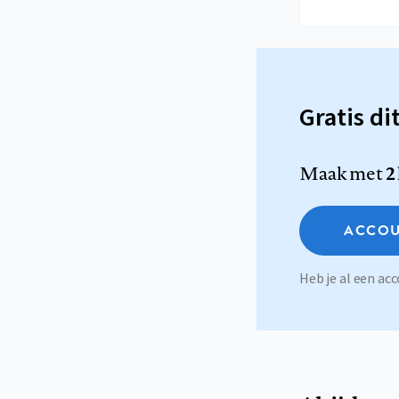
Gratis di
Maak met
2
ACCOU
Heb je al een a