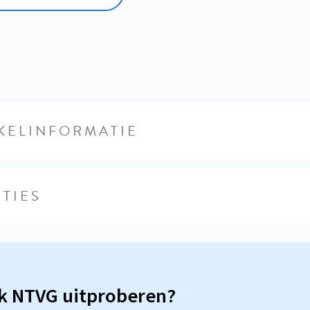
KELINFORMATIE
TIES
sk NTVG uitproberen?