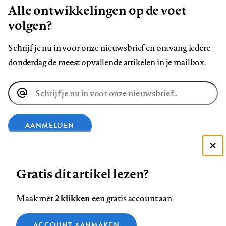
Alle ontwikkelingen op de voet
volgen?
Schrijf je nu in voor onze nieuwsbrief en ontvang iedere
donderdag de meest opvallende artikelen in je mailbox.
E-
mailadres
AANMELDEN
Deze site gebruikt cookies
VOLG ONS OP
Gratis dit artikel lezen?
Zie onze cookie policy
ACCEPTEER AANBEVOLEN INSTELLINGEN
Volg
Volg
Volg
Volg
Volg
Volg
2 klikken
Maak met
een gratis account aan
ons
ons
ons
ons
ons
ons
Functionele cookies
op
op
op
op
op
op
Contact
Colofon
Disclaimer
Privacy
About us
ACCOUNT AANMAKEN