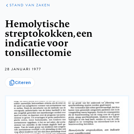
KLINISCHE
ARTIKELEN
PRAKTIJK
STAND VAN ZAKEN
Kruimelpad
Hemolytische
streptokokken, een
indicatie voor
tonsillectomie
28 JANUARI 1977
Citeren