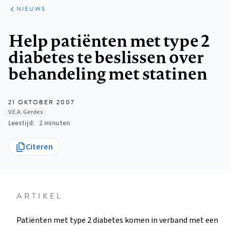
ARTIKELEN
HET
NIEUWS
KORT
Kruimelpad
Help patiënten met type 2
diabetes te beslissen over
behandeling met statinen
21 OKTOBER 2007
V.E.A. Gerdes
Leestijd
2 minuten
Citeren
ARTIKEL
Patiënten met type 2 diabetes komen in verband met een