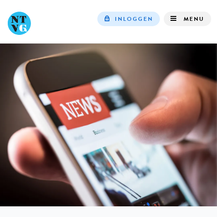
INLOGGEN
MENU
Top
navigation
IN