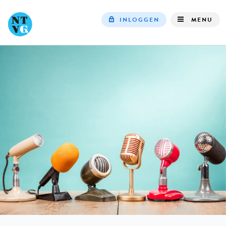
INLOGGEN
MENU
Top
navigation
IN