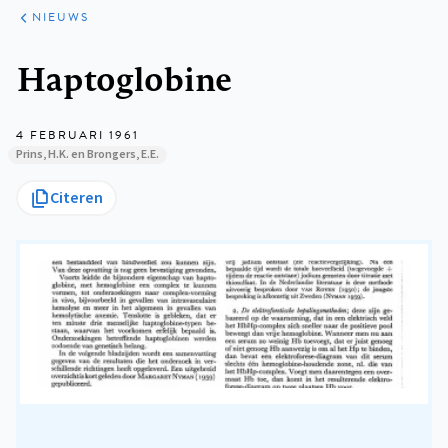
ARTIKELEN
HET
NIEUWS
KORT
Kruimelpad
Haptoglobine
4 FEBRUARI 1961
Prins, H.K. en Brongers, E.E.
Citeren