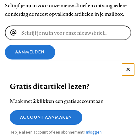
Schrijf je nu in voor onze nieuwsbrief en ontvang iedere
donderdag de meest opvallende artikelen in je mailbox.
E-
mailadres
AANMELDEN
VOLG ONS OP
Deze site gebruikt cookies
Gratis dit artikel lezen?
Zie onze cookie policy
Volg
Volg
Volg
Volg
Volg
Volg
ACCEPTEER AANBEVOLEN INSTELLINGEN
ons
ons
2 klikken
ons
ons
ons
ons
Maak met
een gratis account aan
op
op
op
op
op
op
Contact
Colofon
Disclaimer
Privacy
About us
Functionele cookies
Footer
ACCOUNT AANMAKEN
Facebook
LinkedIn
Bluesky
Instagram
YouTube
Pinterest
Medische vragen verdienen
Sluiten
Analytische cookies
betrouwbare antwoorden
navigation
Heb je al een account of een abonnement?
Inloggen
Marketing cookies