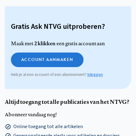
Gratis Ask NTVG uitproberen?
2 klikken
Maak met
een gratis account aan
ACCOUNT AANMAKEN
Heb je al een account of een abonnement?
Inloggen
Altijd toegang tot alle publicaties van het NTVG?
Abonneer vandaag nog!
Online toegang tot alle artikelen
Gepersonaliseerde alerts voor artikelen en dossiers