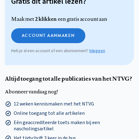
Gratis dit artikel lezen?
2 klikken
Maak met
een gratis account aan
ACCOUNT AANMAKEN
Heb je al een account of een abonnement?
Inloggen
Altijd toegang tot alle publicaties van het NTVG?
Abonneer vandaag nog!
12 weken kennismaken met het NTVG
Online toegang tot alle artikelen
Eén geaccrediteerde toets maken bij een
nascholingsartikel
Het tijdschrift 3 keer in de bus