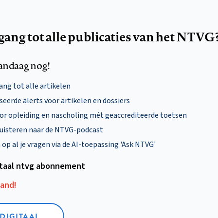
egang tot alle publicaties van het NTVG
andaag nog!
ng tot alle artikelen
eerde alerts voor artikelen en dossiers
oor opleiding en nascholing mét geaccrediteerde toetsen
uisteren naar de NTVG-podcast
p al je vragen via de AI-toepassing 'Ask NTVG'
itaal ntvg abonnement
aand!
 DIGITAAL