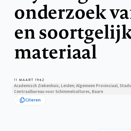
onderzoek v
en soortgelij
materiaal
11 MAART 1962
Academisch Ziekenhuis, Leiden; Algemeen Provinciaal, Stad
Centraalbureau voor Schimmelcultures, Baarn
Citeren