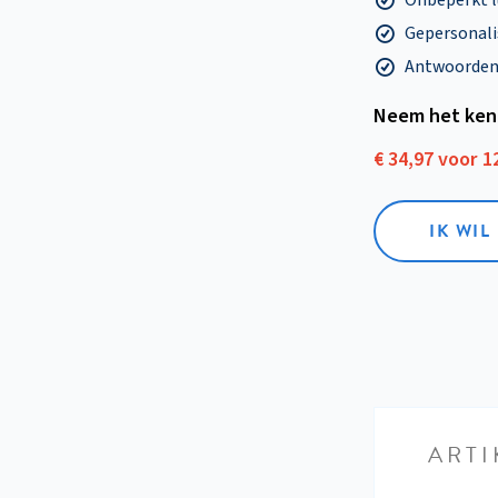
Onbeperkt l
Gepersonalis
Antwoorden o
Neem het ken
€ 34,97 voor 
IK WI
ARTI