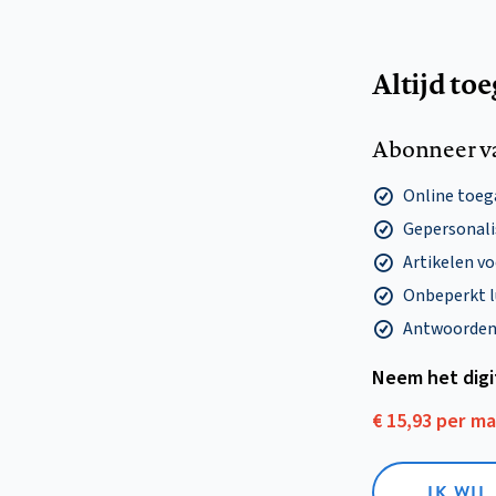
Altijd to
Abonneer v
Online toega
Gepersonalis
Artikelen v
Onbeperkt l
Antwoorden o
Neem het dig
€ 15,93 per m
IK WIL