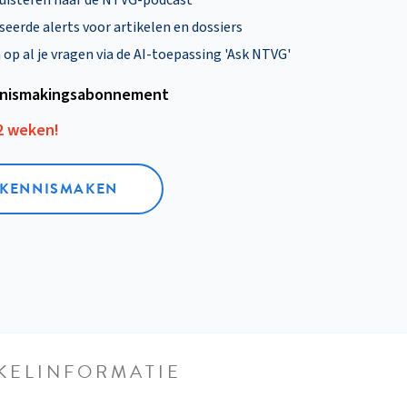
uisteren naar de NTVG-podcast
eerde alerts voor artikelen en dossiers
p al je vragen via de AI-toepassing 'Ask NTVG'
nismakings­abonnement
12 weken!
L KENNISMAKEN
KELINFORMATIE