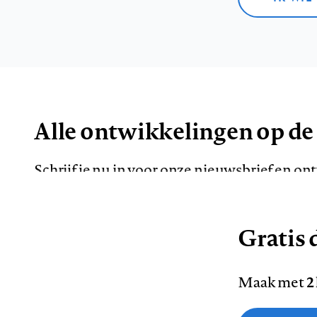
Alle ontwikkelingen op de
Schrijf je nu in voor onze nieuwsbrief en o
de meest opvallende artikelen in je mailbox.
Gratis d
E-
Maak met
2
mailadres
Functionele cookies