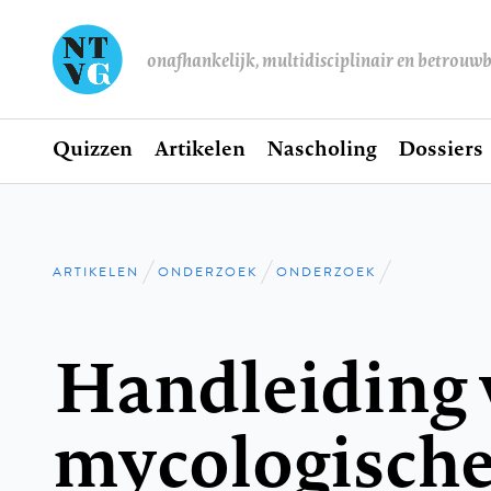
onafhankelijk, multidisciplinair en betrouw
Home
Quizzen
Artikelen
Nascholing
Dossiers
Hoofdnavigatie
ARTIKELEN
ONDERZOEK
ONDERZOEK
Kruimelpad
Handleiding 
mycologisch