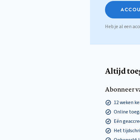
ACCOU
Heb je al een a
Altijd to
Abonneer v
12 weken k
Online toega
Eén geaccre
Het tijdschri