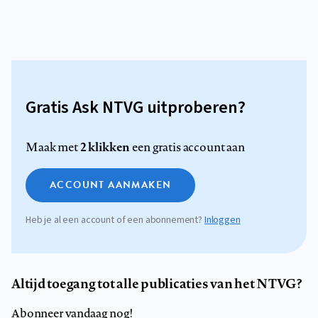
Gratis Ask NTVG uitproberen?
2 klikken
Maak met
een gratis account aan
ACCOUNT AANMAKEN
Heb je al een account of een abonnement?
Inloggen
Altijd toegang tot alle publicaties van het NTVG?
Abonneer vandaag nog!