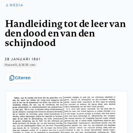
ARTIKELEN
VARIA
MEDIA
Kruimelpad
Handleiding tot de leer van
den dood en van den
schijndood
28 JANUARI 1861
Hasselt, A.W.M. van
Citeren