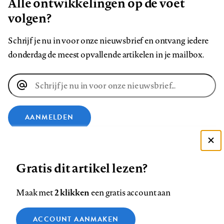
Alle ontwikkelingen op de voet
volgen?
Schrijf je nu in voor onze nieuwsbrief en ontvang iedere
donderdag de meest opvallende artikelen in je mailbox.
E-
mailadres
AANMELDEN
VOLG ONS OP
Deze site gebruikt cookies
Gratis dit artikel lezen?
Zie onze cookie policy
Volg
Volg
Volg
Volg
Volg
Volg
ACCEPTEER AANBEVOLEN INSTELLINGEN
2 klikken
Maak met
een gratis account aan
ons
ons
ons
ons
ons
ons
op
op
op
op
op
op
Functionele cookies
Contact
Colofon
Disclaimer
Privacy
About us
ACCOUNT AANMAKEN