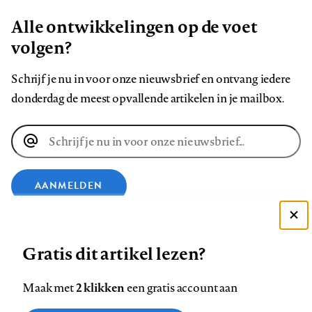
Alle ontwikkelingen op de voet
volgen?
Schrijf je nu in voor onze nieuwsbrief en ontvang iedere
donderdag de meest opvallende artikelen in je mailbox.
E-
mailadres
AANMELDEN
VOLG ONS OP
Deze site gebruikt cookies
Gratis dit artikel lezen?
Zie onze cookie policy
Volg
Volg
Volg
Volg
Volg
Volg
ACCEPTEER AANBEVOLEN INSTELLINGEN
2 klikken
Maak met
een gratis account aan
ons
ons
ons
ons
ons
ons