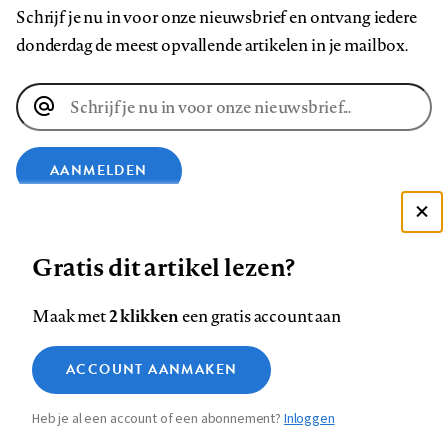
Schrijf je nu in voor onze nieuwsbrief en ontvang iedere
donderdag de meest opvallende artikelen in je mailbox.
E-
mailadres
AANMELDEN
VOLG ONS OP
Deze site gebruikt cookies
Gratis dit artikel lezen?
Zie onze cookie policy
ACCEPTEER AANBEVOLEN INSTELLINGEN
Volg
Volg
Volg
Volg
Volg
Volg
2 klikken
Maak met
een gratis account aan
ons
ons
ons
ons
ons
ons
Functionele cookies
op
op
op
op
op
op
Contact
Colofon
Disclaimer
Privacy
About us
ACCOUNT AANMAKEN
Medische vragen verdienen
Sluiten
Footer
Analytische cookies
Facebook
LinkedIn
Bluesky
Instagram
YouTube
Pinterest
betrouwbare antwoorden
Heb je al een account of een abonnement?
Inloggen
Marketing cookies
navigation
STEL ZE NU AAN ASK NTVG