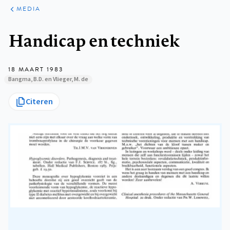
ARTIKELEN
VARIA
MEDIA
Kruimelpad
Handicap en techniek
18 MAART 1983
Bangma, B.D. en Vlieger, M. de
Citeren