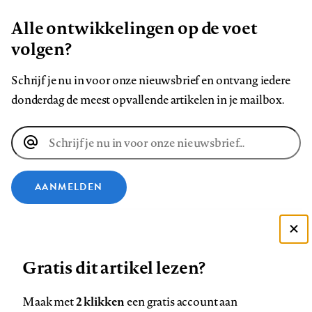
Alle ontwikkelingen op de voet
volgen?
Schrijf je nu in voor onze nieuwsbrief en ontvang iedere
donderdag de meest opvallende artikelen in je mailbox.
E-
mailadres
AANMELDEN
VOLG ONS OP
Deze site gebruikt cookies
Gratis dit artikel lezen?
Zie onze cookie policy
Volg
Volg
Volg
Volg
Volg
Volg
ACCEPTEER AANBEVOLEN INSTELLINGEN
ons
ons
ons
ons
ons
ons
2 klikken
Maak met
een gratis account aan