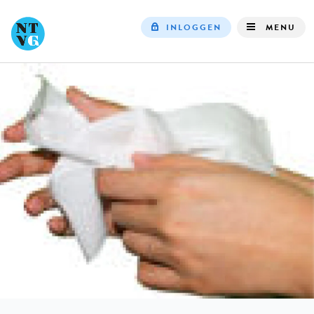
INLOGGEN
MENU
Top
navigation
IN