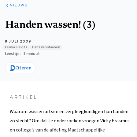
ARTIKELEN
HET
NIEUWS
KORT
Kruimelpad
Handen wassen! (3)
8 JULI 2009
Femia Kievits
Hans van Maanen
Leestijd
1 minuut
Citeren
ARTIKEL
Waarom wassen artsen en verpleegkundigen hun handen
zo slecht? Om dat te onderzoeken vroegen Vicky Erasmus
en collega’s van de afdeling Maatschappelijke