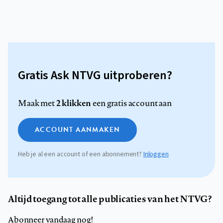
Gratis Ask NTVG uitproberen?
2 klikken
Maak met
een gratis account aan
ACCOUNT AANMAKEN
Heb je al een account of een abonnement?
Inloggen
Altijd toegang tot alle publicaties van het NTVG?
Abonneer vandaag nog!