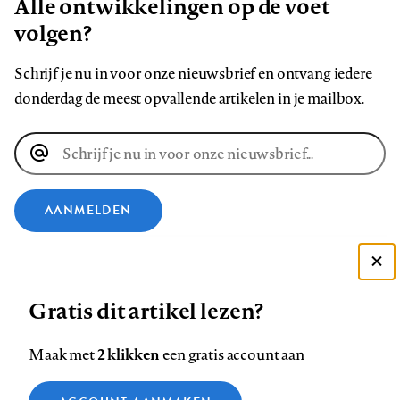
Alle ontwikkelingen op de voet
volgen?
Schrijf je nu in voor onze nieuwsbrief en ontvang iedere
donderdag de meest opvallende artikelen in je mailbox.
E-
mailadres
AANMELDEN
VOLG ONS OP
Deze site gebruikt cookies
Gratis dit artikel lezen?
Zie onze cookie policy
Volg
Volg
Volg
Volg
Volg
Volg
ACCEPTEER AANBEVOLEN INSTELLINGEN
ons
ons
2 klikken
ons
ons
ons
ons
Maak met
een gratis account aan
op
op
op
op
op
op
Contact
Colofon
Disclaimer
Privacy
About us
Functionele cookies