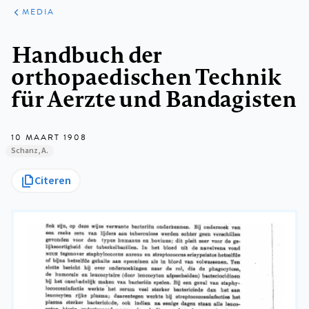
ARTIKELEN
VARIA
MEDIA
Kruimelpad
Handbuch der
orthopaedischen Technik
für Aerzte und Bandagisten
10 MAART 1908
Schanz, A.
Citeren