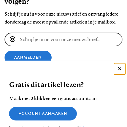
volgen?
Schrijf je nu in voor onze nieuwsbrief en ontvang iedere
donderdag de meest opvallende artikelen in je mailbox.
E-
mailadres
AANMELDEN
Deze site gebruikt cookies
VOLG ONS OP
Gratis dit artikel lezen?
Zie onze cookie policy
ACCEPTEER AANBEVOLEN INSTELLINGEN
Volg
Volg
Volg
Volg
Volg
Volg
2 klikken
Maak met
een gratis account aan
ons
ons
ons
ons
ons
ons
Functionele cookies
op
op
op
op
op
op
Contact
Colofon
Disclaimer
Privacy
About us
ACCOUNT AANMAKEN
Medische vragen verdienen
Sluiten
Footer
Analytische cookies
Facebook
LinkedIn
Bluesky
Instagram
YouTube
Pinterest
betrouwbare antwoorden