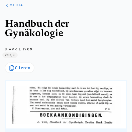
ARTIKELEN
VARIA
MEDIA
Kruimelpad
Handbuch der
Gynäkologie
8 APRIL 1909
Veit, J.
Citeren