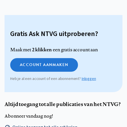
Gratis Ask NTVG uitproberen?
2 klikken
Maak met
een gratis account aan
ACCOUNT AANMAKEN
Heb je al een account of een abonnement?
Inloggen
Altijd toegang tot alle publicaties van het NTVG?
Abonneer vandaag nog!