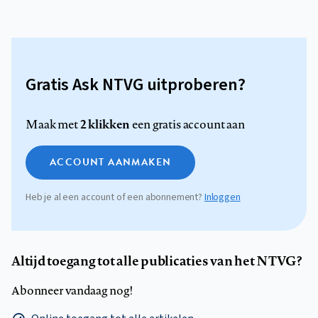
Gratis Ask NTVG uitproberen?
2 klikken
Maak met
een gratis account aan
ACCOUNT AANMAKEN
Heb je al een account of een abonnement?
Inloggen
Altijd toegang tot alle publicaties van het NTVG?
Abonneer vandaag nog!