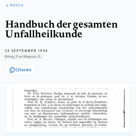
ARTIKELEN
VARIA
MEDIA
Kruimelpad
Handbuch der gesamten
Unfallheilkunde
23 SEPTEMBER 1934
König, F. en Magnus, G.
Citeren