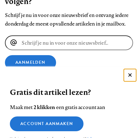
volgen?
Schrijf je nu in voor onze nieuwsbrief en ontvang iedere
donderdag de meest opvallende artikelen in je mailbox.
E-
mailadres
AANMELDEN
Deze site gebruikt cookies
VOLG ONS OP
Gratis dit artikel lezen?
Zie onze cookie policy
ACCEPTEER AANBEVOLEN INSTELLINGEN
Volg
Volg
Volg
Volg
Volg
Volg
2 klikken
Maak met
een gratis account aan
ons
ons
ons
ons
ons
ons
Functionele cookies
op
op
op
op
op
op
Contact
Colofon
Disclaimer
Privacy
About us
ACCOUNT AANMAKEN
Medische vragen verdienen
Sluiten
Footer
Analytische cookies
Facebook
LinkedIn
Bluesky
Instagram
YouTube
Pinterest
betrouwbare antwoorden