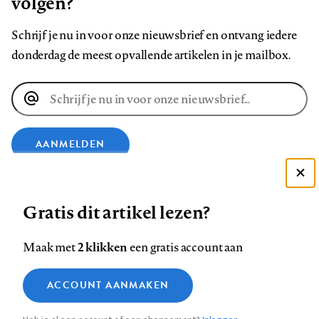
volgen?
Schrijf je nu in voor onze nieuwsbrief en ontvang iedere
donderdag de meest opvallende artikelen in je mailbox.
E-
mailadres
AANMELDEN
Deze site gebruikt cookies
VOLG ONS OP
Gratis dit artikel lezen?
Zie onze cookie policy
ACCEPTEER AANBEVOLEN INSTELLINGEN
Volg
Volg
Volg
Volg
Volg
Volg
2 klikken
Maak met
een gratis account aan
ons
ons
ons
ons
ons
ons
Functionele cookies
op
op
op
op
op
op
Contact
Colofon
Disclaimer
Privacy
About us
ACCOUNT AANMAKEN
Medische vragen verdienen
Sluiten
Footer
Analytische cookies
Facebook
LinkedIn
Bluesky
Instagram
YouTube
Pinterest
betrouwbare antwoorden