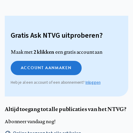
Gratis Ask NTVG uitproberen?
2 klikken
Maak met
een gratis account aan
ACCOUNT AANMAKEN
Heb je al een account of een abonnement?
Inloggen
Altijd toegang tot alle publicaties van het NTVG?
Abonneer vandaag nog!