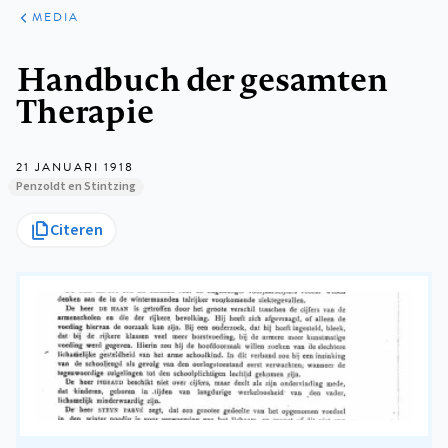
ARTIKELEN
VARIA
MEDIA
Kruimelpad
Handbuch der gesamten
Therapie
21 JANUARI 1918
Penzoldt en Stintzing
Citeren