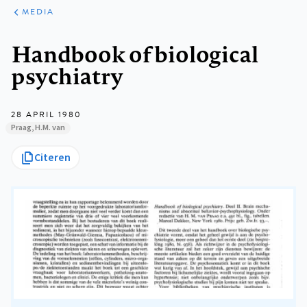
ARTIKELEN
VARIA
MEDIA
Kruimelpad
Handbook of biological
psychiatry
28 APRIL 1980
Praag, H.M. van
Citeren