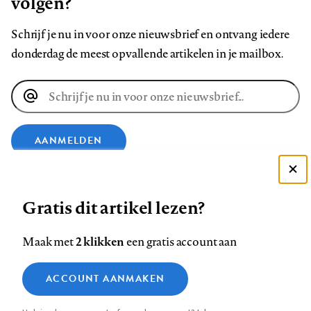
volgen?
Schrijf je nu in voor onze nieuwsbrief en ontvang iedere
donderdag de meest opvallende artikelen in je mailbox.
E-
mailadres
AANMELDEN
VOLG ONS OP
Deze site gebruikt cookies
Gratis dit artikel lezen?
Zie onze cookie policy
ACCEPTEER AANBEVOLEN INSTELLINGEN
Volg
Volg
Volg
Volg
Volg
Volg
2 klikken
Maak met
een gratis account aan
ons
ons
ons
ons
ons
ons
Functionele cookies
op
op
op
op
op
op
Contact
Colofon
Disclaimer
Privacy
About us
ACCOUNT AANMAKEN
Medische vragen verdienen
Sluiten
Footer
Analytische cookies
Facebook
LinkedIn
Bluesky
Instagram
YouTube
Pinterest
betrouwbare antwoorden