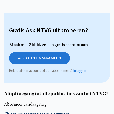
Gratis Ask NTVG uitproberen?
2 klikken
Maak met
een gratis account aan
ACCOUNT AANMAKEN
Heb je al een account of een abonnement?
Inloggen
Altijd toegang tot alle publicaties van het NTVG?
Abonneer vandaag nog!