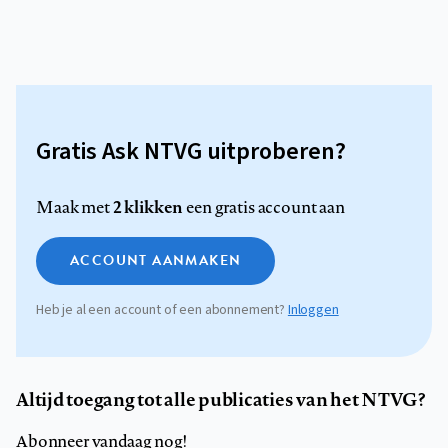
Gratis Ask NTVG uitproberen?
2 klikken
Maak met
een gratis account aan
ACCOUNT AANMAKEN
Heb je al een account of een abonnement?
Inloggen
Altijd toegang tot alle publicaties van het NTVG?
Abonneer vandaag nog!