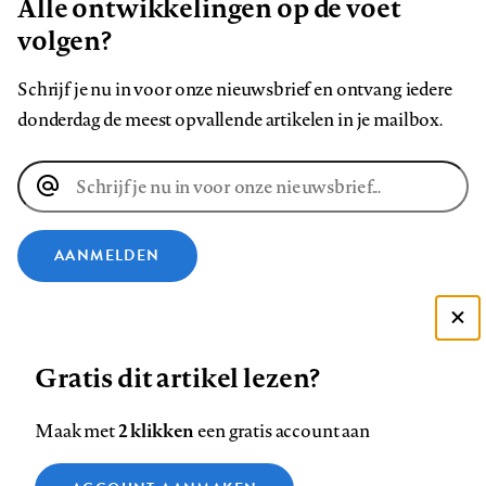
Alle ontwikkelingen op de voet
volgen?
Schrijf je nu in voor onze nieuwsbrief en ontvang iedere
donderdag de meest opvallende artikelen in je mailbox.
E-
mailadres
AANMELDEN
VOLG ONS OP
Deze site gebruikt cookies
Gratis dit artikel lezen?
Zie onze cookie policy
Volg
Volg
Volg
Volg
Volg
Volg
ACCEPTEER AANBEVOLEN INSTELLINGEN
ons
ons
2 klikken
ons
ons
ons
ons
Maak met
een gratis account aan
op
op
op
op
op
op
Contact
Colofon
Disclaimer
Privacy
About us
Functionele cookies