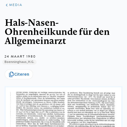
ARTIKELEN
VARIA
MEDIA
Kruimelpad
Hals-Nasen-
Ohrenheilkunde für den
Allgemeinarzt
24 MAART 1980
Boenninghaus, H.G.
Citeren