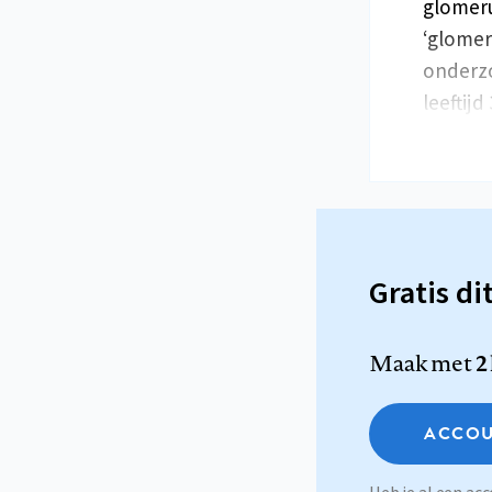
glomeru
‘glomer
onderzo
leeftijd
Gratis di
Maak met
2
ACCOU