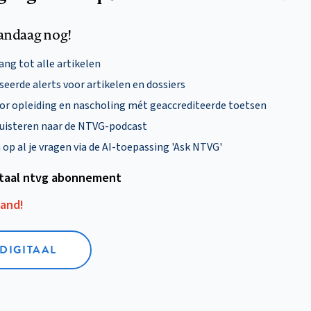
andaag nog!
ng tot alle artikelen
eerde alerts voor artikelen en dossiers
oor opleiding en nascholing mét geaccrediteerde toetsen
uisteren naar de NTVG-podcast
p al je vragen via de AI-toepassing 'Ask NTVG'
itaal ntvg abonnement
aand!
 DIGITAAL