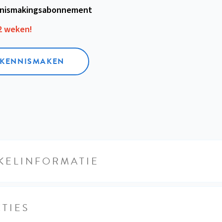
nismakings­abonnement
12 weken!
L KENNISMAKEN
KELINFORMATIE
TIES