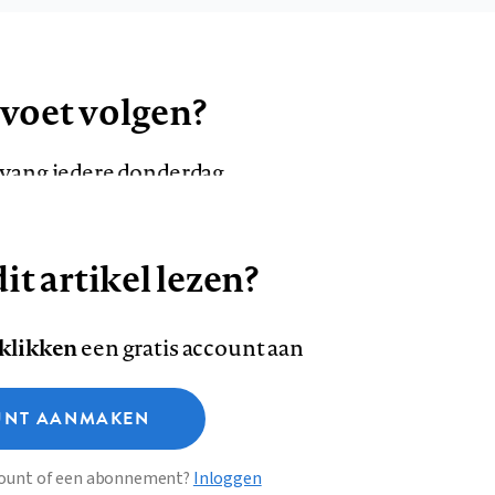
 voet volgen?
ntvang iedere donderdag
it artikel lezen?
VOLG ONS OP
AANMELDEN
Volg
Volg
 klikken
een gratis account aan
ons
ons
Deze site gebruikt cookies
op
op
NT AANMAKEN
Facebook
LinkedI
sclaimer
Privacy
About us
ccount of een abonnement?
Inloggen