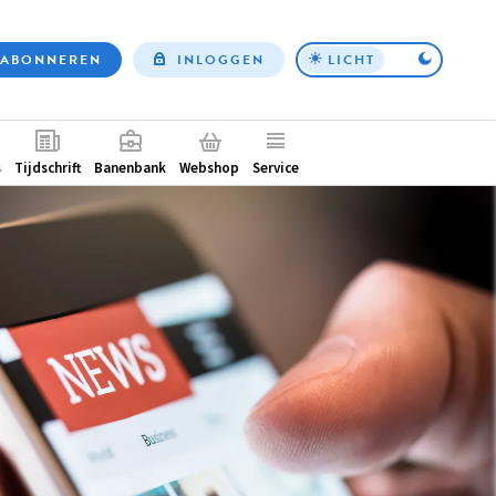
ABONNEREN
INLOGGEN
LICHT
Top
nav
ntair
s
Tijdschrift
Banenbank
Webshop
Service