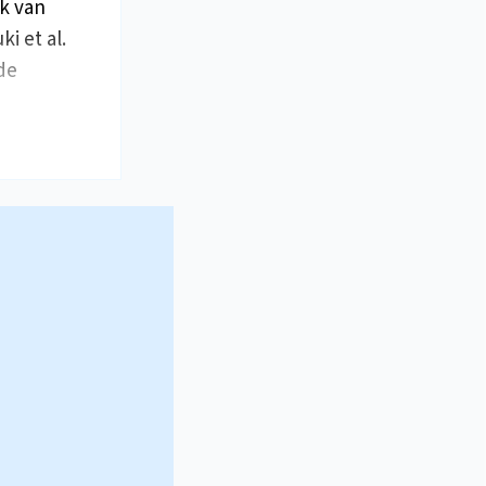
k van
i et al.
de