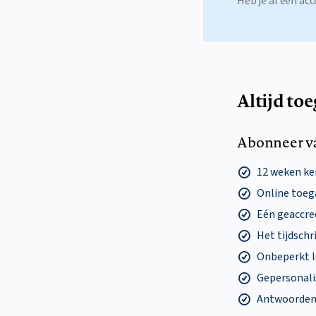
Heb je al een a
Altijd to
Abonneer v
12 weken k
Online toega
Eén geaccre
Het tijdschri
Onbeperkt l
Gepersonalis
Antwoorden o