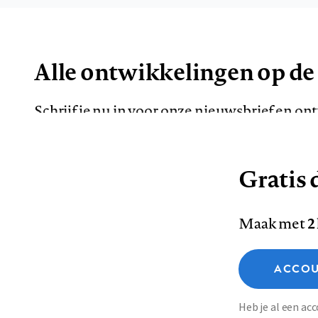
Alle ontwikkelingen op de
Schrijf je nu in voor onze nieuwsbrief en o
de meest opvallende artikelen in je mailbox.
Gratis d
E-
Maak met
2
mailadres
Functionele cookies
ACCOU
Analytische cookies
Marketing cookies
Contact
Colofon
Di
Heb je al een a