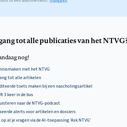
ccount of een abonnement?
Inloggen
egang tot alle publicaties van het NTVG
andaag nog!
ennismaken met het NTVG
ng tot alle artikelen
diteerde toets maken bij een nascholingsartikel
ft 3 keer in de bus
uisteren naar de NTVG-podcast
eerde alerts voor artikelen en dossiers
p al je vragen via de AI-toepassing 'Ask NTVG'