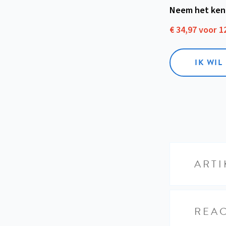
Neem het ken
€ 34,97 voor 
IK WI
ARTI
REAC