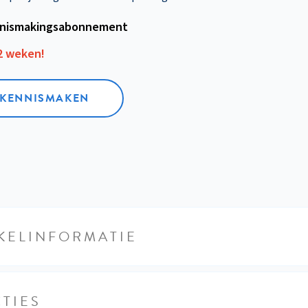
nismakings­abonnement
12 weken!
L KENNISMAKEN
KELINFORMATIE
TIES