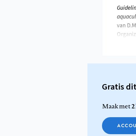
Guidelin
aquacul
van D.Ma
Organiz
Gratis di
Maak met
2
ACCOU