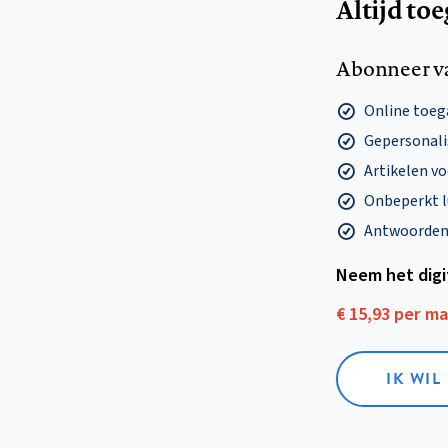
Altijd to
Abonneer v
Online toega
Gepersonalis
Artikelen v
Onbeperkt l
Antwoorden o
Neem het dig
€ 15,93 per m
IK WIL