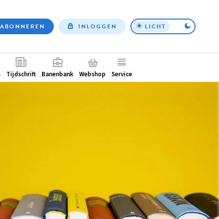
ABONNEREN
INLOGGEN
LICHT
Top
nav
ntair
s
Tijdschrift
Banenbank
Webshop
Service