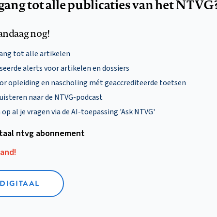
egang tot alle publicaties van het NTVG
andaag nog!
ng tot alle artikelen
eerde alerts voor artikelen en dossiers
oor opleiding en nascholing mét geaccrediteerde toetsen
uisteren naar de NTVG-podcast
p al je vragen via de AI-toepassing 'Ask NTVG'
itaal ntvg abonnement
aand!
 DIGITAAL