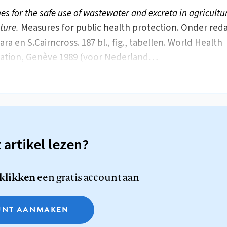
es for the safe use of wastewater and excreta in agricultu
ture.
Measures for public health protection. Onder reda
ra en S.Cairncross. 187 bl., fig., tabellen. World Health
ation, Genève 1989 (voor Nederland…
t artikel lezen?
 klikken
een gratis account aan
NT AANMAKEN