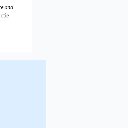
re and
ctie