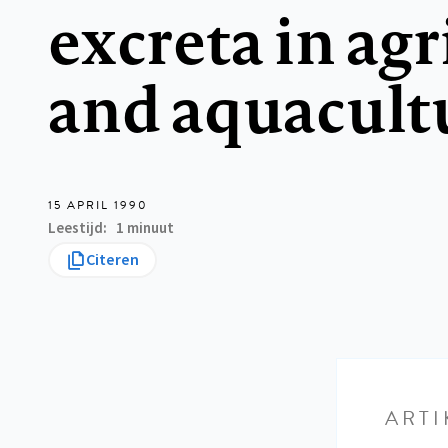
excreta in agr
and aquacult
15 APRIL 1990
Leestijd
1 minuut
Citeren
ARTI