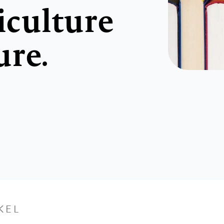
iculture
ure.
KEL