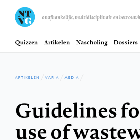
onafhankelijk, multidisciplinair en betrouw
Home
Quizzen
Artikelen
Nascholing
Dossiers
Hoofdnavigatie
ARTIKELEN
VARIA
MEDIA
Kruimelpad
Guidelines fo
use of waste