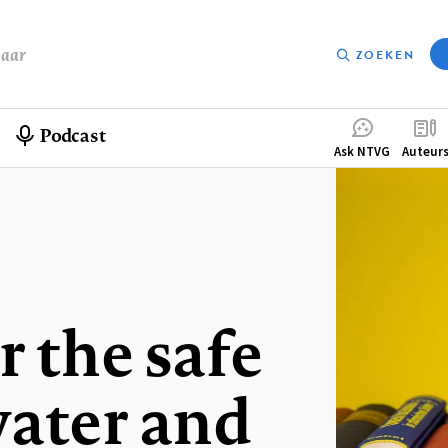
baar
ZOEKEN
Podcast
Compleme
Ask NTVG
Auteur
menu
r the safe
water and