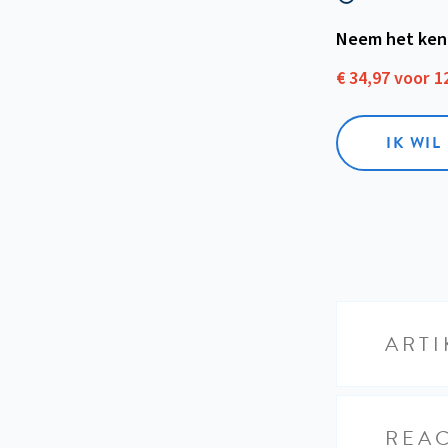
Neem het ken
€ 34,97 voor 
IK WI
ARTI
REAC