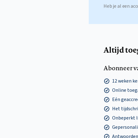
Heb je al een a
Altijd to
Abonneer v
12 weken k
Online toega
Eén geaccre
Het tijdschri
Onbeperkt l
Gepersonalis
Antwoorden o