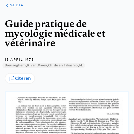
ARTIKELEN
VARIA
MEDIA
Kruimelpad
Guide pratique de
mycologie médicale et
vétérinaire
15 APRIL 1978
Breuseghem, R. van, Vroey, Ch. de en Takashio, M.
Citeren