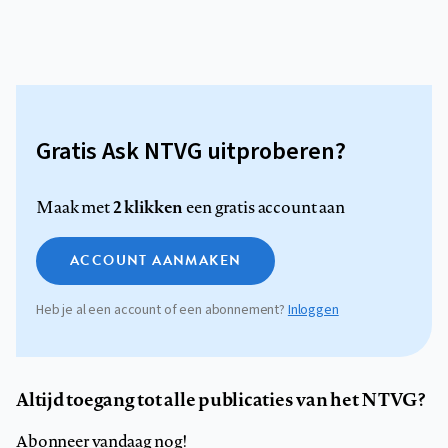
Gratis Ask NTVG uitproberen?
2 klikken
Maak met
een gratis account aan
ACCOUNT AANMAKEN
Heb je al een account of een abonnement?
Inloggen
Altijd toegang tot alle publicaties van het NTVG?
Abonneer vandaag nog!