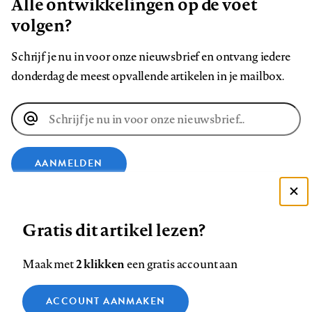
Alle ontwikkelingen op de voet
volgen?
Schrijf je nu in voor onze nieuwsbrief en ontvang iedere
donderdag de meest opvallende artikelen in je mailbox.
E-
mailadres
AANMELDEN
Deze site gebruikt cookies
VOLG ONS OP
Gratis dit artikel lezen?
Zie onze cookie policy
ACCEPTEER AANBEVOLEN INSTELLINGEN
Volg
Volg
Volg
Volg
Volg
Volg
2 klikken
Maak met
een gratis account aan
ons
ons
ons
ons
ons
ons
Functionele cookies
op
op
op
op
op
op
Contact
Colofon
Disclaimer
Privacy
About us
ACCOUNT AANMAKEN
Medische vragen verdienen
Sluiten