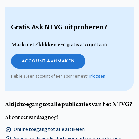
Gratis Ask NTVG uitproberen?
2 klikken
Maak met
een gratis account aan
ACCOUNT AANMAKEN
Heb je al een account of een abonnement?
Inloggen
Altijd toegang tot alle publicaties van het NTVG?
Abonneer vandaag nog!
Online toegang tot alle artikelen
Gepersonaliseerde alerts voor artikelen en dossiers