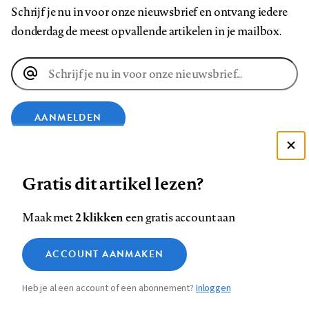
Schrijf je nu in voor onze nieuwsbrief en ontvang iedere
donderdag de meest opvallende artikelen in je mailbox.
E-
mailadres
AANMELDEN
Deze site gebruikt cookies
VOLG ONS OP
Gratis dit artikel lezen?
Zie onze cookie policy
ACCEPTEER AANBEVOLEN INSTELLINGEN
Volg
Volg
Volg
Volg
Volg
Volg
2 klikken
Maak met
een gratis account aan
ons
ons
ons
ons
ons
ons
Functionele cookies
op
op
op
op
op
op
Contact
Colofon
Disclaimer
Privacy
About us
ACCOUNT AANMAKEN
Medische vragen verdienen
Sluiten
Footer
Analytische cookies
Facebook
LinkedIn
Bluesky
Instagram
YouTube
Pinterest
betrouwbare antwoorden
Heb je al een account of een abonnement?
Inloggen
Marketing cookies
navigation
STEL ZE NU AAN ASK NTVG