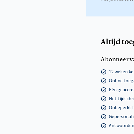
Altijd to
Abonneer v
12 weken k
Online toega
Eén geaccre
Het tijdschri
Onbeperkt l
Gepersonalis
Antwoorden o