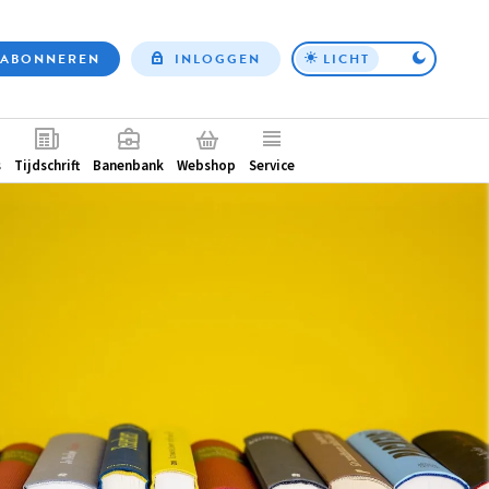
ABONNEREN
INLOGGEN
LICHT
Top
nav
ntair
s
Tijdschrift
Banenbank
Webshop
Service