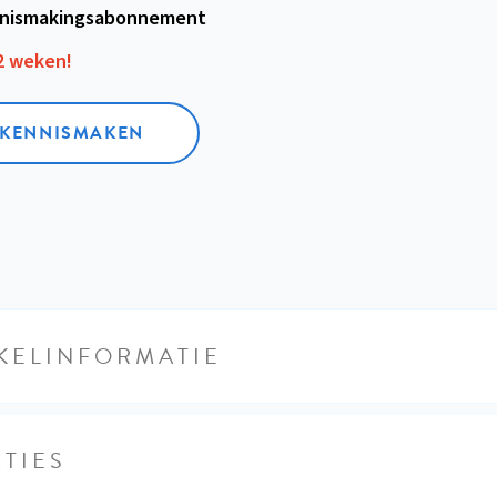
nismakings­abonnement
12 weken!
L KENNISMAKEN
KELINFORMATIE
TIES