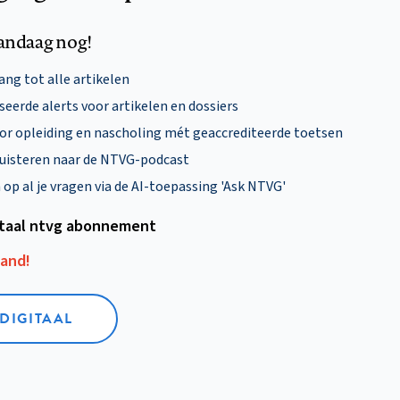
andaag nog!
ng tot alle artikelen
eerde alerts voor artikelen en dossiers
oor opleiding en nascholing mét geaccrediteerde toetsen
uisteren naar de NTVG-podcast
p al je vragen via de AI-toepassing 'Ask NTVG'
itaal ntvg abonnement
aand!
 DIGITAAL