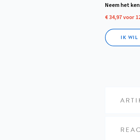
Neem het ken
€ 34,97 voor 
IK WI
ARTI
REAC