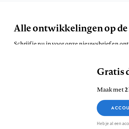
Alle ontwikkelingen op de
Schrijf je nu in voor onze nieuwsbrief en o
de meest opvallende artikelen in je mailbox.
Gratis d
E-
Maak met
2
mailadres
Functionele cookies
ACCOU
Analytische cookies
Marketing cookies
Contact
Colofon
Di
Heb je al een a