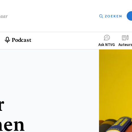
baar
ZOEKEN
Podcast
Compleme
Ask NTVG
Auteur
menu
r
hen