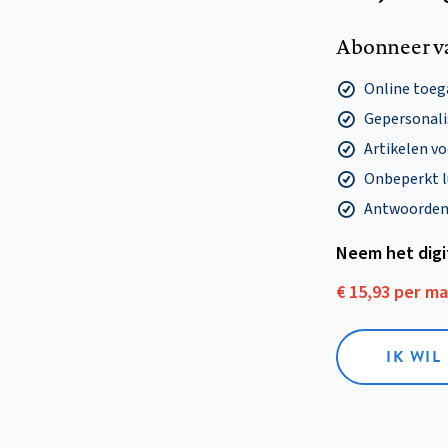
Abonneer v
Online toega
Gepersonalis
Artikelen v
Onbeperkt l
Antwoorden o
Neem het dig
€ 15,93 per m
IK WIL