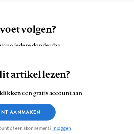
 voet volgen?
ntvang iedere donderdag
it artikel lezen?
VOLG ONS OP
AANMELDEN
Volg
Volg
 klikken
een gratis account aan
ons
ons
Deze site gebruikt cookies
op
op
NT AANMAKEN
Facebook
LinkedI
sclaimer
Privacy
About us
ccount of een abonnement?
Inloggen