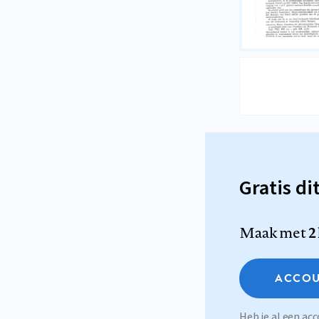
Gratis di
Maak met
2
ACCOU
Heb je al een a