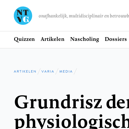
onafhankelijk, multidisciplinair en betrouw
Home
Quizzen
Artikelen
Nascholing
Dossiers
Hoofdnavigatie
ARTIKELEN
VARIA
MEDIA
Kruimelpad
Grundrisz de
physiologisc