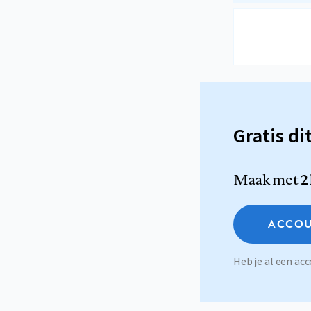
Gratis di
Maak met
2
ACCOU
Heb je al een a