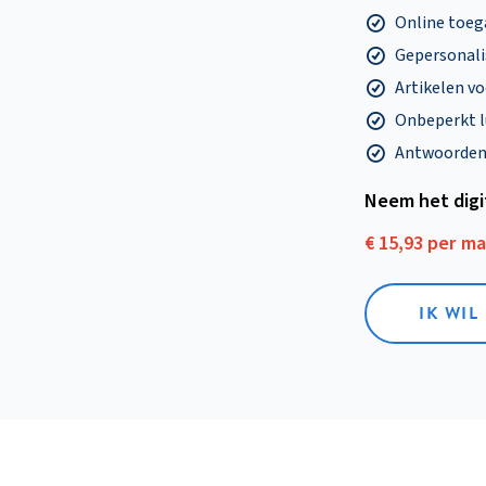
Online toega
Gepersonalis
Artikelen v
Onbeperkt l
Antwoorden o
Neem het dig
€ 15,93 per m
IK WIL