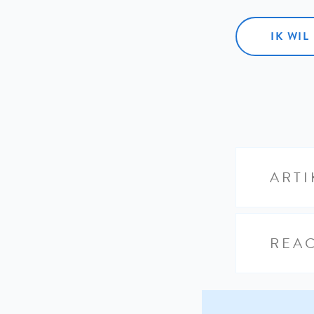
IK WI
ARTI
REAC