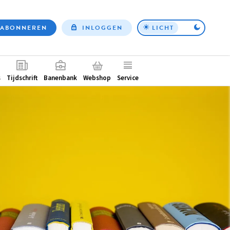
ABONNEREN
INLOGGEN
LICHT
Top
nav
ntair
s
Tijdschrift
Banenbank
Webshop
Service