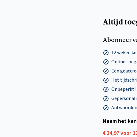
Altijd to
Abonneer v
12 weken k
Online toega
Eén geaccre
Het tijdschri
Onbeperkt l
Gepersonalis
Antwoorden o
Neem het ken
€ 34,97 voor 