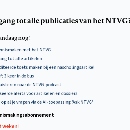
egang tot alle publicaties van het NTVG
andaag nog!
ennismaken met het NTVG
ng tot alle artikelen
diteerde toets maken bij een nascholingsartikel
ft 3 keer in de bus
uisteren naar de NTVG-podcast
eerde alerts voor artikelen en dossiers
p al je vragen via de AI-toepassing 'Ask NTVG'
nismakings­abonnement
12 weken!