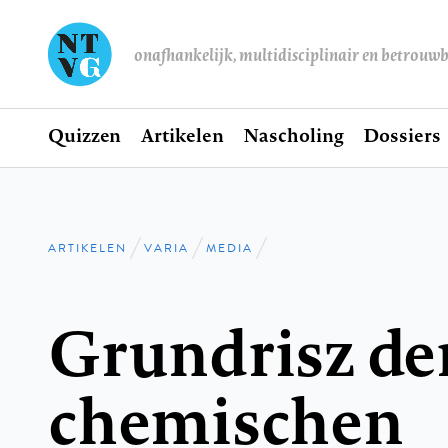
onafhankelijk, multidisciplinair en betrouw
Home
Quizzen
Artikelen
Nascholing
Dossiers
Hoofdnavigatie
ARTIKELEN
VARIA
MEDIA
Kruimelpad
Grundrisz de
chemischen