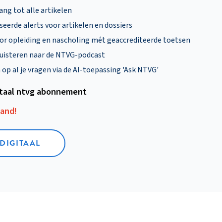
ng tot alle artikelen
eerde alerts voor artikelen en dossiers
oor opleiding en nascholing mét geaccrediteerde toetsen
uisteren naar de NTVG-podcast
p al je vragen via de AI-toepassing 'Ask NTVG'
itaal ntvg abonnement
aand!
 DIGITAAL