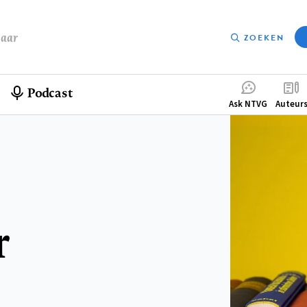
baar
ZOEKEN
Podcast
Compleme
Ask NTVG
Auteur
menu
r