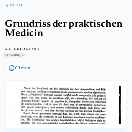
ARTIKELEN
VARIA
MEDIA
Kruimelpad
Grundriss der praktischen
Medicin
4 FEBRUARI 1905
Schwalbe, J.
Citeren