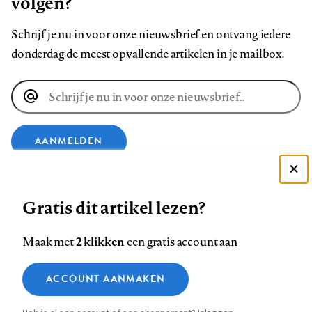
volgen?
Schrijf je nu in voor onze nieuwsbrief en ontvang iedere
donderdag de meest opvallende artikelen in je mailbox.
E-
mailadres
AANMELDEN
Deze site gebruikt cookies
VOLG ONS OP
Gratis dit artikel lezen?
Zie onze cookie policy
ACCEPTEER AANBEVOLEN INSTELLINGEN
Volg
Volg
Volg
Volg
Volg
Volg
2 klikken
Maak met
een gratis account aan
ons
ons
ons
ons
ons
ons
Functionele cookies
op
op
op
op
op
op
Contact
Colofon
Disclaimer
Privacy
About us
ACCOUNT AANMAKEN
Medische vragen verdienen
Sluiten
Footer
Analytische cookies
Facebook
LinkedIn
Bluesky
Instagram
YouTube
Pinterest
betrouwbare antwoorden