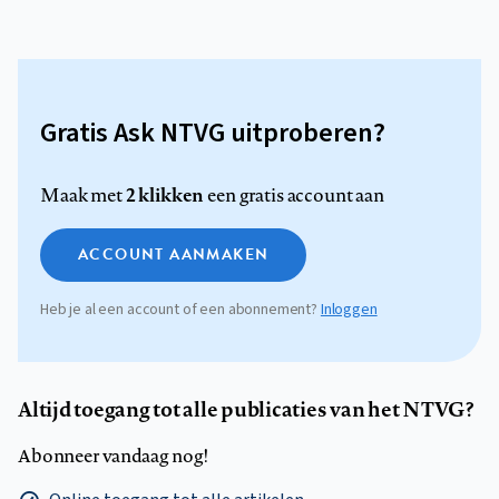
Gratis Ask NTVG uitproberen?
2 klikken
Maak met
een gratis account aan
ACCOUNT AANMAKEN
Heb je al een account of een abonnement?
Inloggen
Altijd toegang tot alle publicaties van het NTVG?
Abonneer vandaag nog!