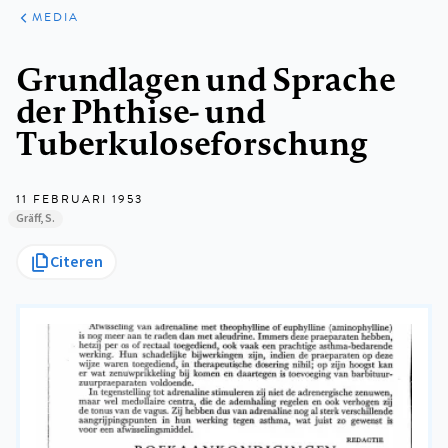
ARTIKELEN
VARIA
MEDIA
Kruimelpad
Grundlagen und Sprache
der Phthise- und
Tuberkuloseforschung
11 FEBRUARI 1953
Gräff, S.
Citeren