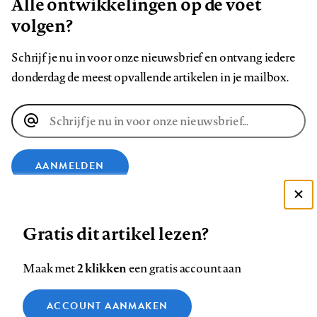
Alle ontwikkelingen op de voet
volgen?
Schrijf je nu in voor onze nieuwsbrief en ontvang iedere
donderdag de meest opvallende artikelen in je mailbox.
E-
mailadres
AANMELDEN
Deze site gebruikt cookies
VOLG ONS OP
Gratis dit artikel lezen?
Zie onze cookie policy
ACCEPTEER AANBEVOLEN INSTELLINGEN
Volg
Volg
Volg
Volg
Volg
Volg
2 klikken
Maak met
een gratis account aan
ons
ons
ons
ons
ons
ons
Functionele cookies
op
op
op
op
op
op
Contact
Colofon
Disclaimer
Privacy
About us
ACCOUNT AANMAKEN
Medische vragen verdienen
Sluiten