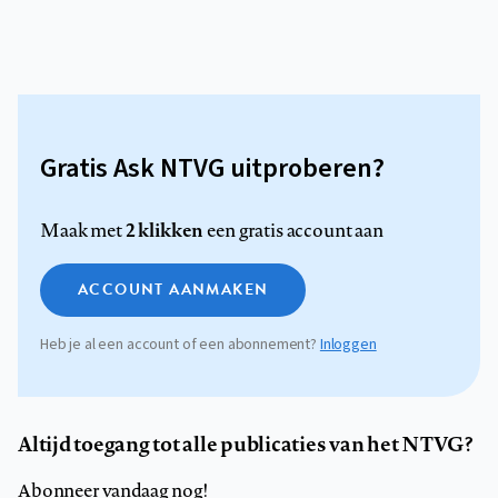
Gratis Ask NTVG uitproberen?
2 klikken
Maak met
een gratis account aan
ACCOUNT AANMAKEN
Heb je al een account of een abonnement?
Inloggen
Altijd toegang tot alle publicaties van het NTVG?
Abonneer vandaag nog!