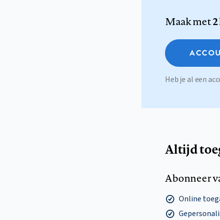
Maak met
2
ACCOU
Heb je al een a
Altijd to
Abonneer v
Online toega
Gepersonalis