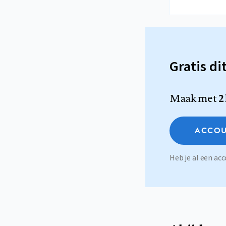
Gratis di
Maak met
2
ACCOU
Heb je al een a