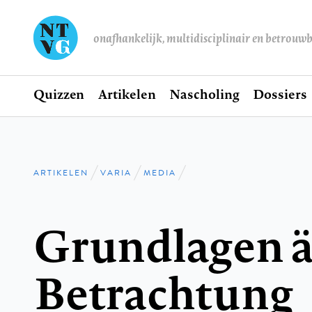
onafhankelijk, multidisciplinair en betrouw
Home
Quizzen
Artikelen
Nascholing
Dossiers
Hoofdnavigatie
ARTIKELEN
VARIA
MEDIA
Kruimelpad
Grundlagen ä
Betrachtung