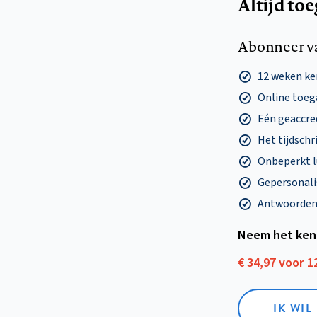
Altijd to
Abonneer v
12 weken k
Online toega
Eén geaccre
Het tijdschri
Onbeperkt l
Gepersonalis
Antwoorden o
Neem het ken
€ 34,97 voor 
IK WI