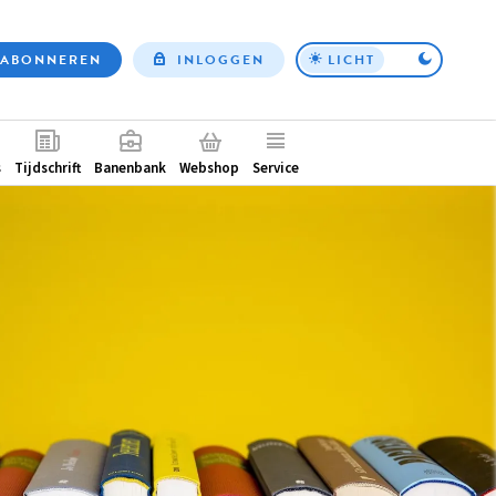
ABONNEREN
INLOGGEN
LICHT
Top
nav
ntair
s
Tijdschrift
Banenbank
Webshop
Service