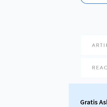
ARTI
REAC
Gratis A