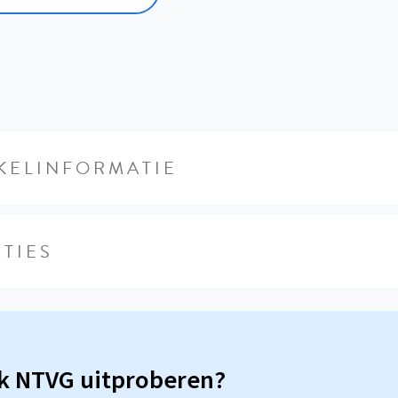
KELINFORMATIE
TIES
sk NTVG uitproberen?