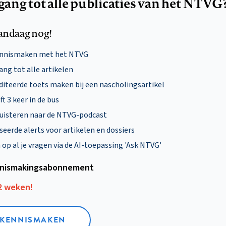
egang tot alle publicaties van het NTVG
andaag nog!
ennismaken met het NTVG
ng tot alle artikelen
diteerde toets maken bij een nascholingsartikel
ft 3 keer in de bus
uisteren naar de NTVG-podcast
eerde alerts voor artikelen en dossiers
p al je vragen via de AI-toepassing 'Ask NTVG'
nismakings­abonnement
12 weken!
L KENNISMAKEN