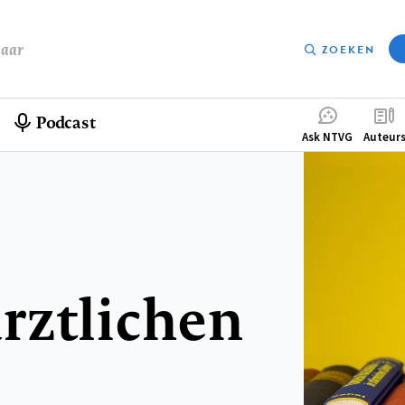
baar
ZOEKEN
Podcast
Compleme
Ask NTVG
Auteur
menu
rztlichen