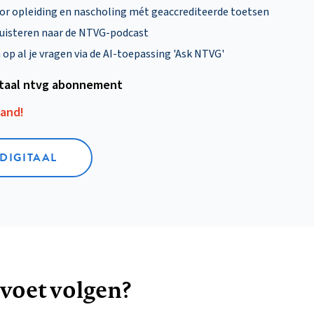
oor opleiding en nascholing mét geaccrediteerde toetsen
uisteren naar de NTVG-podcast
p al je vragen via de AI-toepassing 'Ask NTVG'
itaal ntvg abonnement
aand!
 DIGITAAL
 voet volgen?