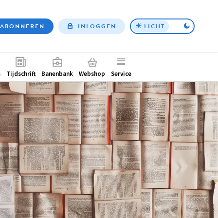
ABONNEREN
INLOGGEN
LICHT
Top
nav
ntair
s
Tijdschrift
Banenbank
Webshop
Service