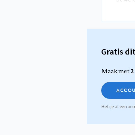
Gratis di
Maak met
2
ACCOU
Heb je al een a