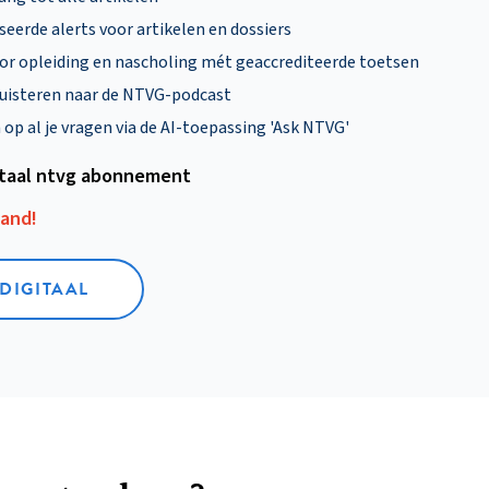
eerde alerts voor artikelen en dossiers
oor opleiding en nascholing mét geaccrediteerde toetsen
uisteren naar de NTVG-podcast
p al je vragen via de AI-toepassing 'Ask NTVG'
itaal ntvg abonnement
aand!
 DIGITAAL