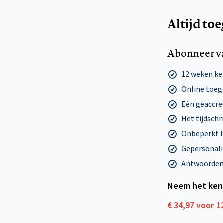
Altijd to
Abonneer v
12 weken k
Online toega
Eén geaccre
Het tijdschri
Onbeperkt l
Gepersonalis
Antwoorden o
Neem het ken
€ 34,97 voor 