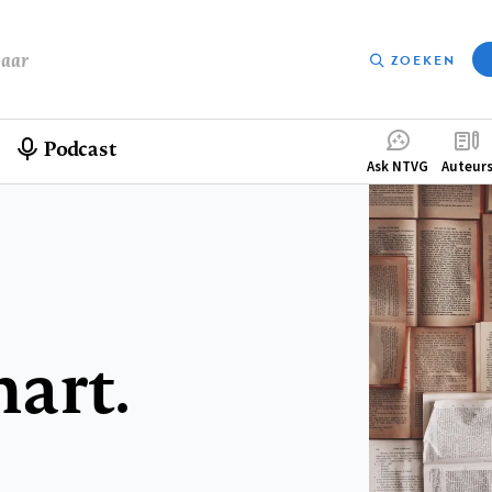
baar
ZOEKEN
Podcast
Compleme
Ask NTVG
Auteur
menu
art.