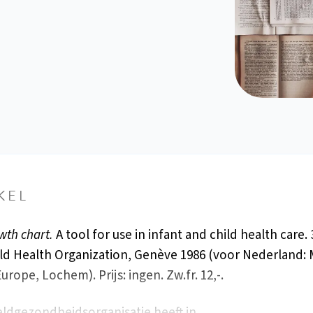
KEL
wth chart.
A tool for use in infant and child health care. 3
rld Health Organization, Genève 1986 (voor Nederland: 
rope, Lochem). Prijs: ingen. Zw.fr. 12,-.
ldgezondheidsorganisatie heeft in…