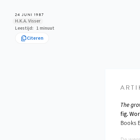
24 JUNI 1987
H.K.A. Visser
Leestijd
1 minuut
Citeren
ARTI
The gro
fig. Wo
Books Eu
De were