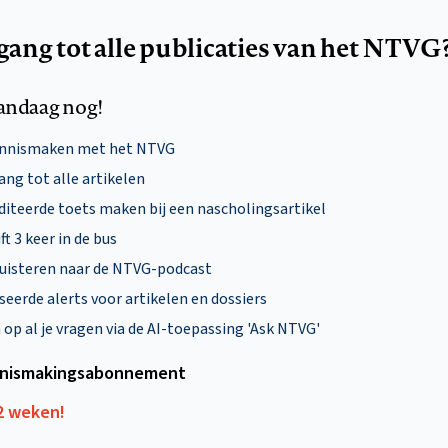
egang tot alle publicaties van het NTVG
andaag nog!
ennismaken met het NTVG
ng tot alle artikelen
diteerde toets maken bij een nascholingsartikel
ft 3 keer in de bus
uisteren naar de NTVG-podcast
eerde alerts voor artikelen en dossiers
p al je vragen via de AI-toepassing 'Ask NTVG'
nismakings­abonnement
12 weken!