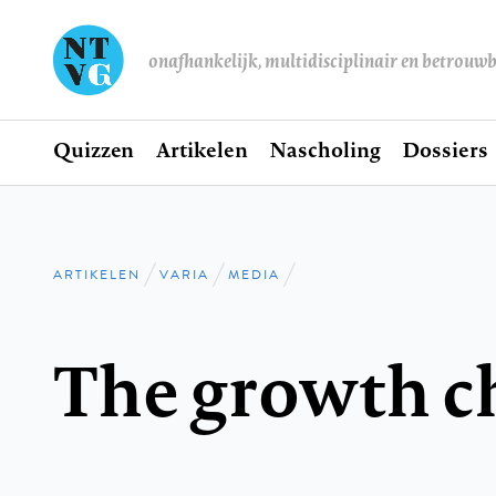
onafhankelijk, multidisciplinair en betrouw
Home
Quizzen
Artikelen
Nascholing
Dossiers
Hoofdnavigatie
ARTIKELEN
VARIA
MEDIA
Kruimelpad
The growth ch