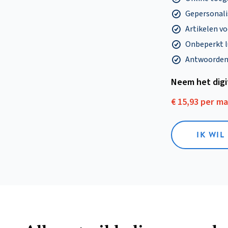
Gepersonalis
Artikelen v
Onbeperkt l
Antwoorden o
Neem het dig
€ 15,93 per m
IK WIL