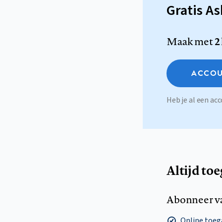
Gratis A
Maak met
2
ACCOU
Heb je al een a
Altijd to
Abonneer v
Online toega