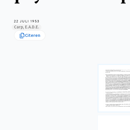
22 JULI 1953
Carp, E.A.D.E.
Citeren