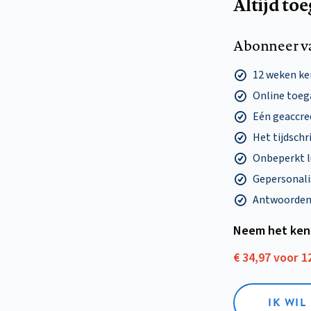
Altijd to
Abonneer v
12 weken k
Online toega
Eén geaccre
Het tijdschri
Onbeperkt l
Gepersonalis
Antwoorden o
Neem het ken
€ 34,97 voor 
IK WI