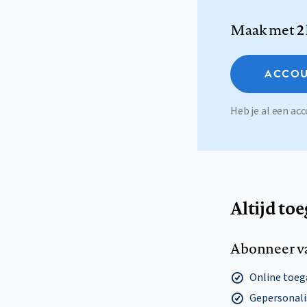
Maak met
2
ACCOU
Heb je al een a
Altijd to
Abonneer v
Online toega
Gepersonalis