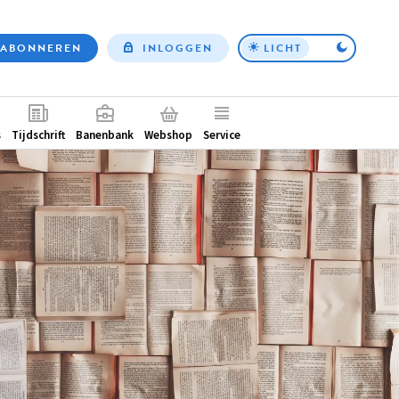
ABONNEREN
INLOGGEN
LICHT
Top
nav
ntair
s
Tijdschrift
Banenbank
Webshop
Service