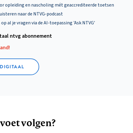
oor opleiding en nascholing mét geaccrediteerde toetsen
uisteren naar de NTVG-podcast
p al je vragen via de AI-toepassing 'Ask NTVG'
itaal ntvg abonnement
aand!
 DIGITAAL
 voet volgen?