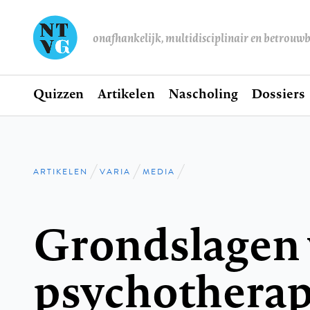
onafhankelijk, multidisciplinair en betrouw
Home
Quizzen
Artikelen
Nascholing
Dossiers
Hoofdnavigatie
ARTIKELEN
VARIA
MEDIA
Kruimelpad
Grondslagen
psychotherap