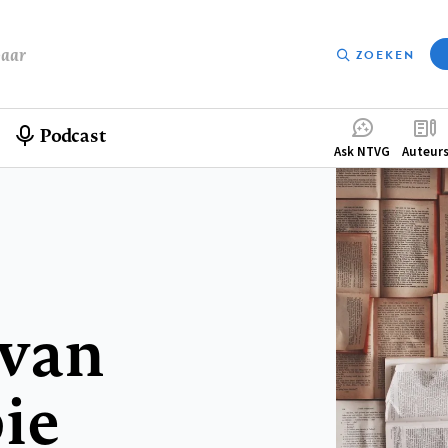
baar
ZOEKEN
Podcast
Compleme
Ask NTVG
Auteur
menu
 van
ie