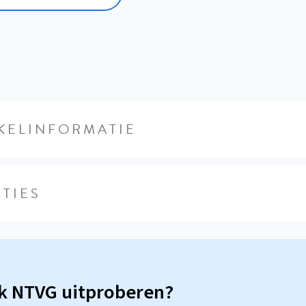
KELINFORMATIE
TIES
sk NTVG uitproberen?