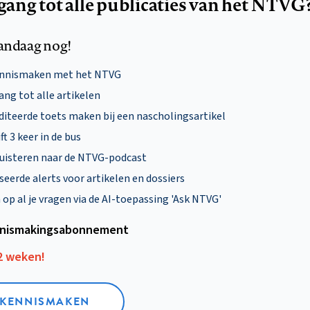
egang tot alle publicaties van het NTVG
andaag nog!
ennismaken met het NTVG
ng tot alle artikelen
diteerde toets maken bij een nascholingsartikel
ft 3 keer in de bus
uisteren naar de NTVG-podcast
eerde alerts voor artikelen en dossiers
p al je vragen via de AI-toepassing 'Ask NTVG'
nismakings­abonnement
12 weken!
L KENNISMAKEN