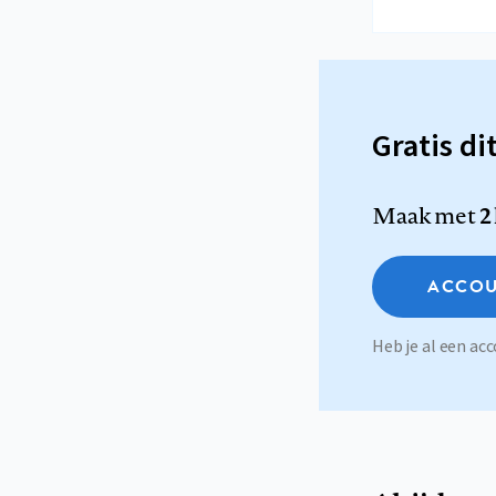
Gratis di
Maak met
2
ACCOU
Heb je al een a