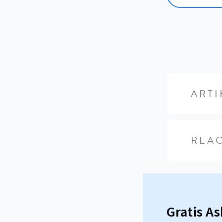
ARTI
REAC
Gratis A