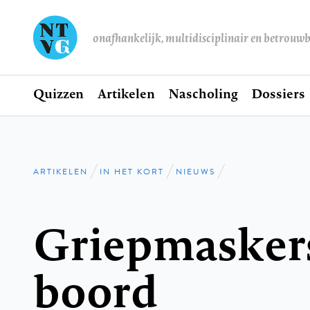
onafhankelijk, multidisciplinair en betrouw
Home
Quizzen
Artikelen
Nascholing
Dossiers
Hoofdnavigatie
ARTIKELEN
IN HET KORT
NIEUWS
Kruimelpad
Griepmasker
boord