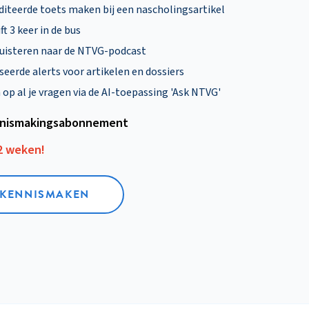
diteerde toets maken bij een nascholingsartikel
ft 3 keer in de bus
uisteren naar de NTVG-podcast
eerde alerts voor artikelen en dossiers
p al je vragen via de AI-toepassing 'Ask NTVG'
nismakings­abonnement
12 weken!
L KENNISMAKEN