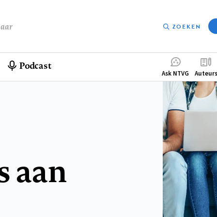
baar
ZOEKEN
Podcast
Compleme
Ask NTVG
Auteur
menu
s aan