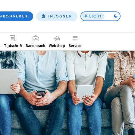
ABONNEREN
INLOGGEN
LICHT
Top
nav
ntair
s
Tijdschrift
Banenbank
Webshop
Service