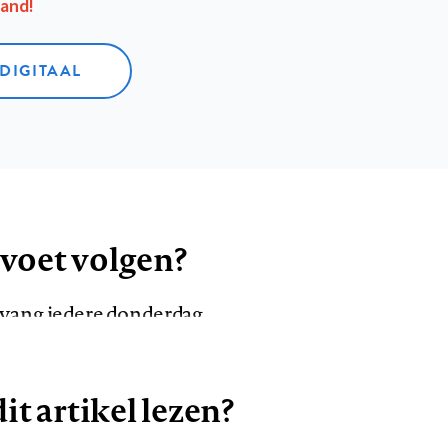
aand!
 DIGITAAL
 voet volgen?
ntvang iedere donderdag
it artikel lezen?
VOLG ONS OP
AANMELDEN