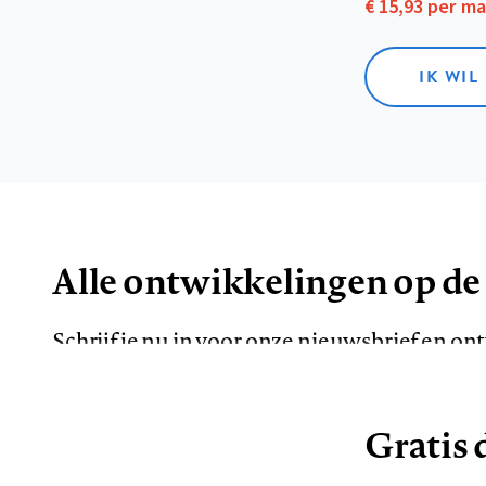
€ 15,93 per m
IK WIL
Alle ontwikkelingen op de
Schrijf je nu in voor onze nieuwsbrief en o
de meest opvallende artikelen in je mailbox.
Gratis d
E-