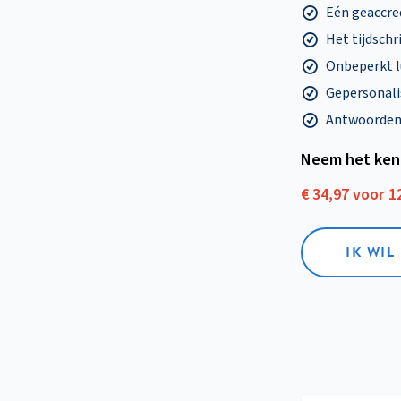
Eén geaccre
Het tijdschri
Onbeperkt l
Gepersonalis
Antwoorden o
Neem het ken
€ 34,97 voor 
IK WI