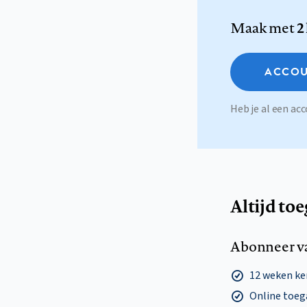
Maak met
2
ACCOU
Heb je al een a
Altijd to
Abonneer v
12 weken k
Online toega