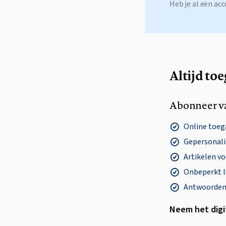
Heb je al een a
Altijd to
Abonneer v
Online toega
Gepersonalis
Artikelen v
Onbeperkt l
Antwoorden o
Neem het dig