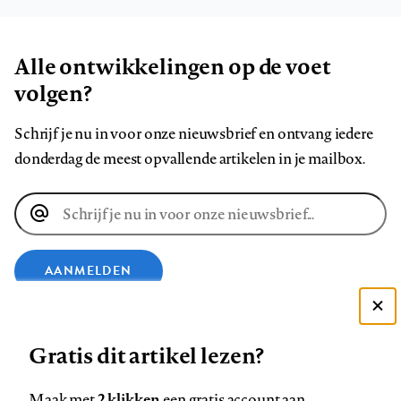
Alle ontwikkelingen op de voet
volgen?
Schrijf je nu in voor onze nieuwsbrief en ontvang iedere
donderdag de meest opvallende artikelen in je mailbox.
E-
mailadres
AANMELDEN
Deze site gebruikt cookies
VOLG ONS OP
Gratis dit artikel lezen?
Zie onze cookie policy
ACCEPTEER AANBEVOLEN INSTELLINGEN
Volg
Volg
Volg
Volg
Volg
Volg
2 klikken
Maak met
een gratis account aan