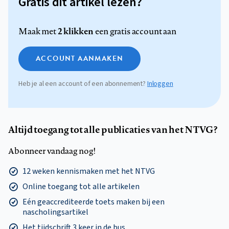
Gratis dit artikel lezen?
2 klikken
Maak met
een gratis account aan
ACCOUNT AANMAKEN
Heb je al een account of een abonnement?
Inloggen
Altijd toegang tot alle publicaties van het NTVG?
Abonneer vandaag nog!
12 weken kennismaken met het NTVG
Online toegang tot alle artikelen
Eén geaccrediteerde toets maken bij een
nascholingsartikel
Het tijdschrift 3 keer in de bus