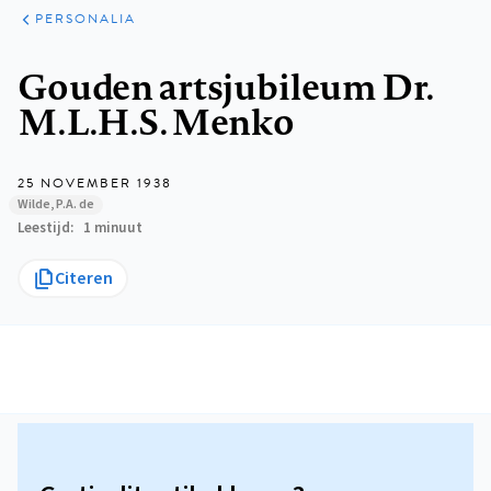
ARTIKELEN
VARIA
PERSONALIA
Kruimelpad
Gouden artsjubileum Dr.
M.L.H.S. Menko
25 NOVEMBER 1938
Wilde, P.A. de
Leestijd
1 minuut
Citeren