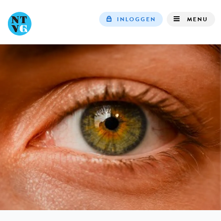
INLOGGEN
MENU
Top
navigation
IN