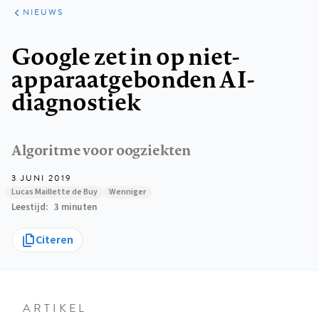
ARTIKELEN
HET
NIEUWS
KORT
Kruimelpad
Google zet in op niet-
apparaatgebonden AI-
diagnostiek
Algoritme voor oogziekten
3 JUNI 2019
Lucas Maillette de Buy
Wenniger
Leestijd
3 minuten
Citeren
ARTIKEL