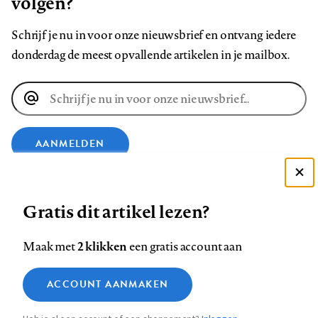
volgen?
Schrijf je nu in voor onze nieuwsbrief en ontvang iedere
donderdag de meest opvallende artikelen in je mailbox.
E-
mailadres
AANMELDEN
Deze site gebruikt cookies
VOLG ONS OP
Gratis dit artikel lezen?
Zie onze cookie policy
ACCEPTEER AANBEVOLEN INSTELLINGEN
Volg
Volg
Volg
Volg
Volg
Volg
2 klikken
Maak met
een gratis account aan
ons
ons
ons
ons
ons
ons
Functionele cookies
op
op
op
op
op
op
Contact
Colofon
Disclaimer
Privacy
About us
ACCOUNT AANMAKEN
Medische vragen verdienen
Sluiten
Footer
Analytische cookies
Facebook
LinkedIn
Bluesky
Instagram
YouTube
Pinterest
betrouwbare antwoorden