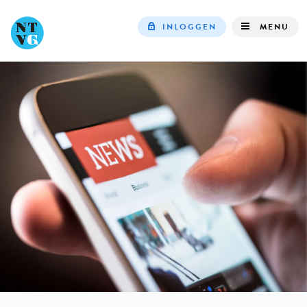
INLOGGEN
MENU
Top
navigation
IN