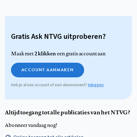
Gratis Ask NTVG uitproberen?
2 klikken
Maak met
een gratis account aan
ACCOUNT AANMAKEN
Heb je al een account of een abonnement?
Inloggen
Altijd toegang tot alle publicaties van het NTVG?
Abonneer vandaag nog!