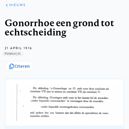
ARTIKELEN
HET
NIEUWS
KORT
Kruimelpad
Gonorrhoe een grond tot
echtscheiding
21 APRIL 1916
Pinkhof, H.
Citeren