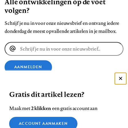
Alle ontwikkelingen op de voet
volgen?
Schrijf je nu in voor onze nieuwsbrief en ontvang iedere
donderdag de meest opvallende artikelen in je mailbox.
E-
mailadres
AANMELDEN
Deze site gebruikt cookies
VOLG ONS OP
Gratis dit artikel lezen?
Zie onze cookie policy
ACCEPTEER AANBEVOLEN INSTELLINGEN
Volg
Volg
Volg
Volg
Volg
Volg
2 klikken
Maak met
een gratis account aan
ons
ons
ons
ons
ons
ons
Functionele cookies
op
op
op
op
op
op
Contact
Colofon
Disclaimer
Privacy
About us
ACCOUNT AANMAKEN
Medische vragen verdienen
Sluiten