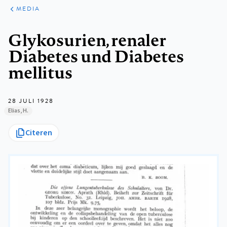
ARTIKELEN
VARIA
MEDIA
Kruimelpad
Glykosurien, renaler
Diabetes und Diabetes
mellitus
28 JULI 1928
Elias, H.
Citeren