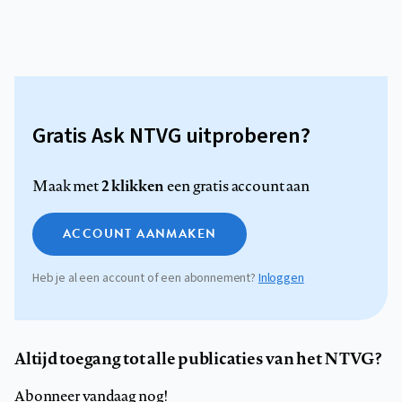
Gratis Ask NTVG uitproberen?
2 klikken
Maak met
een gratis account aan
ACCOUNT AANMAKEN
Heb je al een account of een abonnement?
Inloggen
Altijd toegang tot alle publicaties van het NTVG?
Abonneer vandaag nog!