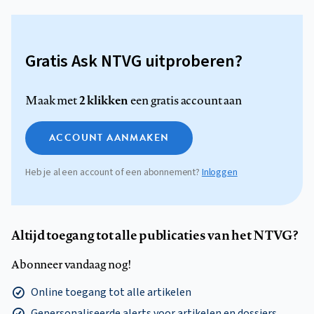
Gratis Ask NTVG uitproberen?
2 klikken
Maak met
een gratis account aan
ACCOUNT AANMAKEN
Heb je al een account of een abonnement?
Inloggen
Altijd toegang tot alle publicaties van het NTVG?
Abonneer vandaag nog!
Online toegang tot alle artikelen
Gepersonaliseerde alerts voor artikelen en dossiers