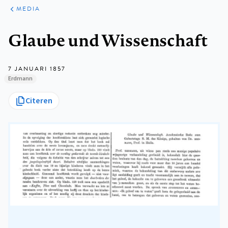
ARTIKELEN
VARIA
MEDIA
Kruimelpad
Glaube und Wissenschaft
7 JANUARI 1857
Erdmann
Citeren