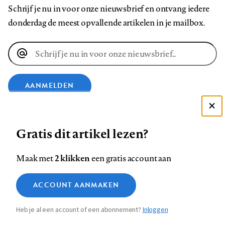
Schrijf je nu in voor onze nieuwsbrief en ontvang iedere
donderdag de meest opvallende artikelen in je mailbox.
E-
mailadres
AANMELDEN
Deze site gebruikt cookies
VOLG ONS OP
Gratis dit artikel lezen?
Zie onze cookie policy
ACCEPTEER AANBEVOLEN INSTELLINGEN
Volg
Volg
Volg
Volg
Volg
Volg
2 klikken
Maak met
een gratis account aan
ons
ons
ons
ons
ons
ons
Functionele cookies
op
op
op
op
op
op
Contact
Colofon
Disclaimer
Privacy
About us
ACCOUNT AANMAKEN
Medische vragen verdienen
Sluiten
Footer
Analytische cookies
Facebook
LinkedIn
Bluesky
Instagram
YouTube
Pinterest
betrouwbare antwoorden
Heb je al een account of een abonnement?
Inloggen
Marketing cookies
navigation
STEL ZE NU AAN ASK NTVG