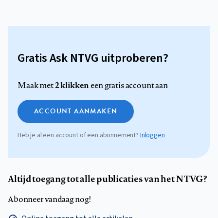
Gratis Ask NTVG uitproberen?
2 klikken
Maak met
een gratis account aan
ACCOUNT AANMAKEN
Heb je al een account of een abonnement?
Inloggen
Altijd toegang tot alle publicaties van het NTVG?
Abonneer vandaag nog!