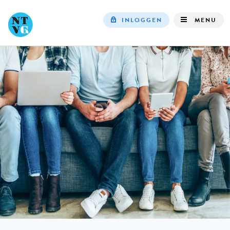
INLOGGEN
MENU
Top
navigation
IN