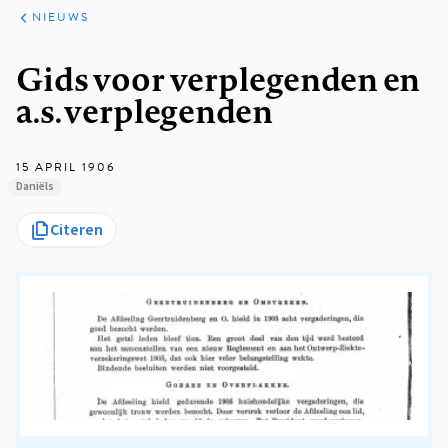
ARTIKELEN
HET
NIEUWS
KORT
Kruimelpad
Gids voor verplegenden en
a.s. verplegenden
15 APRIL 1906
Daniëls
Citeren