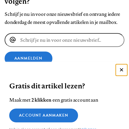
volgen?
Schrijf je nu in voor onze nieuwsbrief en ontvang iedere
donderdag de meest opvallende artikelen in je mailbox.
E-
mailadres
AANMELDEN
Deze site gebruikt cookies
VOLG ONS OP
Gratis dit artikel lezen?
Zie onze cookie policy
ACCEPTEER AANBEVOLEN INSTELLINGEN
Volg
Volg
Volg
Volg
Volg
Volg
2 klikken
Maak met
een gratis account aan
ons
ons
ons
ons
ons
ons
Functionele cookies
op
op
op
op
op
op
Contact
Colofon
Disclaimer
Privacy
About us
ACCOUNT AANMAKEN
Medische vragen verdienen
Sluiten
Footer
Analytische cookies
Facebook
LinkedIn
Bluesky
Instagram
YouTube
Pinterest
betrouwbare antwoorden