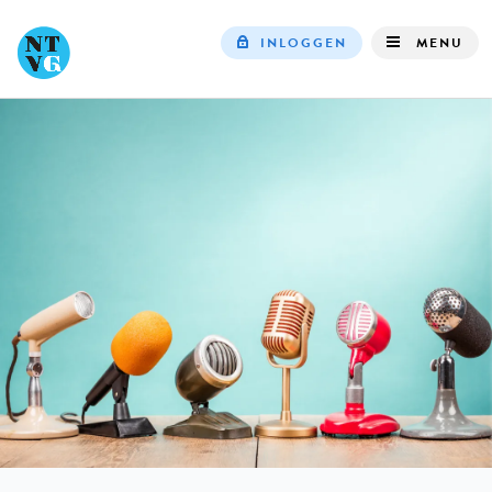
INLOGGEN
MENU
Top
navigation
IN