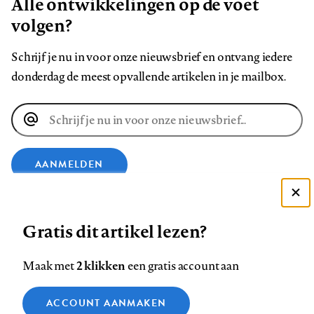
Alle ontwikkelingen op de voet
volgen?
Schrijf je nu in voor onze nieuwsbrief en ontvang iedere
donderdag de meest opvallende artikelen in je mailbox.
E-
mailadres
AANMELDEN
Deze site gebruikt cookies
VOLG ONS OP
Gratis dit artikel lezen?
Zie onze cookie policy
ACCEPTEER AANBEVOLEN INSTELLINGEN
Volg
Volg
Volg
Volg
Volg
Volg
2 klikken
Maak met
een gratis account aan
ons
ons
ons
ons
ons
ons
Functionele cookies
op
op
op
op
op
op
Contact
Colofon
Disclaimer
Privacy
About us
ACCOUNT AANMAKEN
Medische vragen verdienen
Sluiten