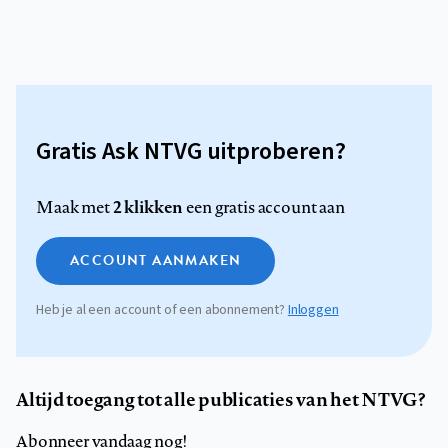
Gratis Ask NTVG uitproberen?
2 klikken
Maak met
een gratis account aan
ACCOUNT AANMAKEN
Heb je al een account of een abonnement?
Inloggen
Altijd toegang tot alle publicaties van het NTVG?
Abonneer vandaag nog!