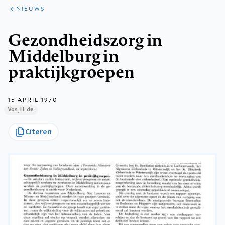
ARTIKELEN
HET
NIEUWS
KORT
Kruimelpad
Gezondheidszorg in
Middelburg in
praktijkgroepen
15 APRIL 1970
Vos, H. de
Citeren