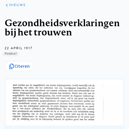
ARTIKELEN
HET
NIEUWS
KORT
Kruimelpad
Gezondheidsverklaringen
bij het trouwen
22 APRIL 1917
Pinkhof
Citeren