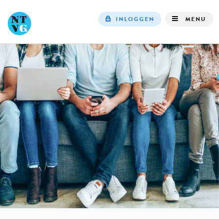
INLOGGEN
MENU
Top
navigation
IN