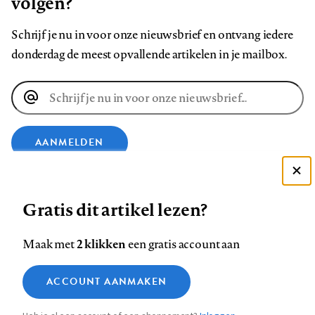
volgen?
Schrijf je nu in voor onze nieuwsbrief en ontvang iedere
donderdag de meest opvallende artikelen in je mailbox.
E-
mailadres
AANMELDEN
Deze site gebruikt cookies
VOLG ONS OP
Gratis dit artikel lezen?
Zie onze cookie policy
ACCEPTEER AANBEVOLEN INSTELLINGEN
Volg
Volg
Volg
Volg
Volg
Volg
2 klikken
Maak met
een gratis account aan
ons
ons
ons
ons
ons
ons
Functionele cookies
op
op
op
op
op
op
Contact
Colofon
Disclaimer
Privacy
About us
ACCOUNT AANMAKEN
Medische vragen verdienen
Sluiten
Footer
Analytische cookies
Facebook
LinkedIn
Bluesky
Instagram
YouTube
Pinterest
betrouwbare antwoorden