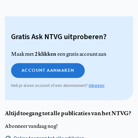
Gratis Ask NTVG uitproberen?
2 klikken
Maak met
een gratis account aan
ACCOUNT AANMAKEN
Heb je al een account of een abonnement?
Inloggen
Altijd toegang tot alle publicaties van het NTVG?
Abonneer vandaag nog!