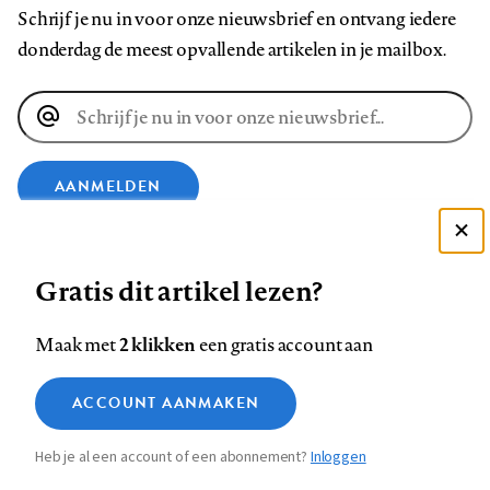
Schrijf je nu in voor onze nieuwsbrief en ontvang iedere
donderdag de meest opvallende artikelen in je mailbox.
E-
mailadres
AANMELDEN
Deze site gebruikt cookies
VOLG ONS OP
Gratis dit artikel lezen?
Zie onze cookie policy
ACCEPTEER AANBEVOLEN INSTELLINGEN
Volg
Volg
Volg
Volg
Volg
Volg
2 klikken
Maak met
een gratis account aan
ons
ons
ons
ons
ons
ons
Functionele cookies
op
op
op
op
op
op
Contact
Colofon
Disclaimer
Privacy
About us
ACCOUNT AANMAKEN
Medische vragen verdienen
Sluiten
Footer
Analytische cookies
Facebook
LinkedIn
Bluesky
Instagram
YouTube
Pinterest
betrouwbare antwoorden
Heb je al een account of een abonnement?
Inloggen
Marketing cookies
navigation
STEL ZE NU AAN ASK NTVG