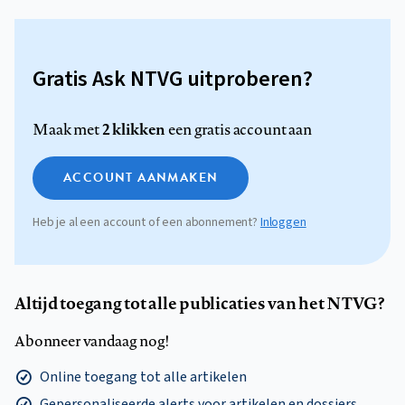
Gratis Ask NTVG uitproberen?
2 klikken
Maak met
een gratis account aan
ACCOUNT AANMAKEN
Heb je al een account of een abonnement?
Inloggen
Altijd toegang tot alle publicaties van het NTVG?
Abonneer vandaag nog!
Online toegang tot alle artikelen
Gepersonaliseerde alerts voor artikelen en dossiers