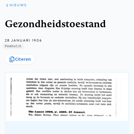
ARTIKELEN
HET
NIEUWS
KORT
Kruimelpad
Gezondheidstoestand
28 JANUARI 1906
Pinkhof, H.
Citeren