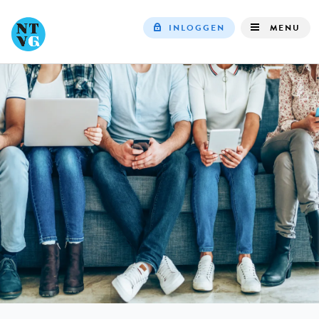
INLOGGEN
MENU
Top
navigation
IN