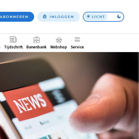
ABONNEREN
INLOGGEN
LICHT
Top
nav
ntair
s
Tijdschrift
Banenbank
Webshop
Service