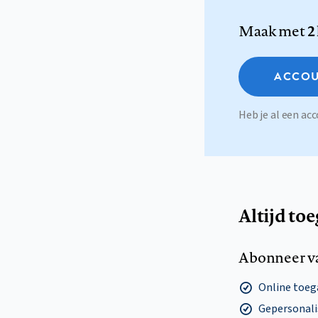
Maak met
2
ACCOU
Heb je al een a
Altijd to
Abonneer v
Online toega
Gepersonalis