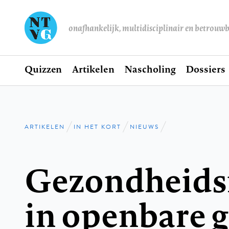
onafhankelijk, multidisciplinair en betrouw
Home
Quizzen
Artikelen
Nascholing
Dossiers
Hoofdnavigatie
ARTIKELEN
IN HET KORT
NIEUWS
Kruimelpad
Gezondheids
in openbare