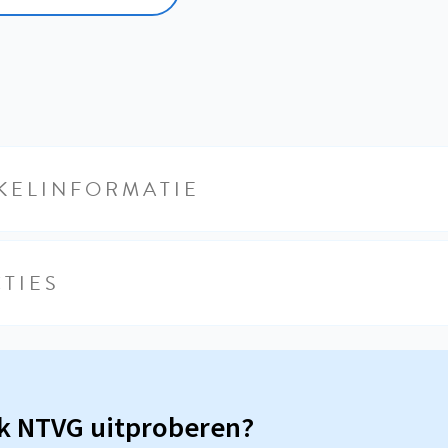
KELINFORMATIE
TIES
sk NTVG uitproberen?