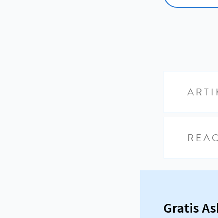
ARTI
REAC
Gratis A