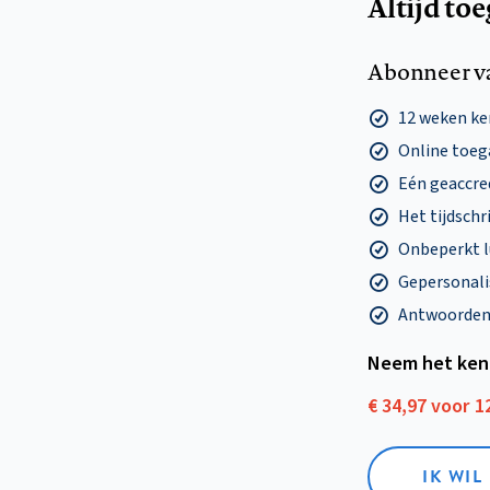
Altijd to
Abonneer v
12 weken k
Online toega
Eén geaccre
Het tijdschri
Onbeperkt l
Gepersonalis
Antwoorden o
Neem het ken
€ 34,97 voor 
IK WI