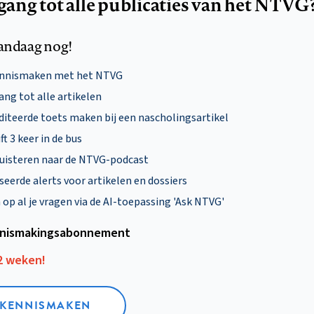
egang tot alle publicaties van het NTVG
andaag nog!
ennismaken met het NTVG
ng tot alle artikelen
diteerde toets maken bij een nascholingsartikel
ft 3 keer in de bus
uisteren naar de NTVG-podcast
eerde alerts voor artikelen en dossiers
p al je vragen via de AI-toepassing 'Ask NTVG'
nismakings­abonnement
12 weken!
L KENNISMAKEN