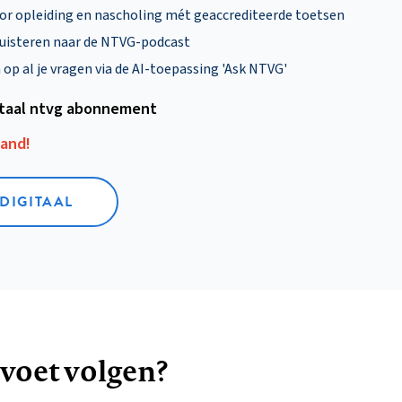
oor opleiding en nascholing mét geaccrediteerde toetsen
uisteren naar de NTVG-podcast
p al je vragen via de AI-toepassing 'Ask NTVG'
itaal ntvg abonnement
aand!
 DIGITAAL
 voet volgen?