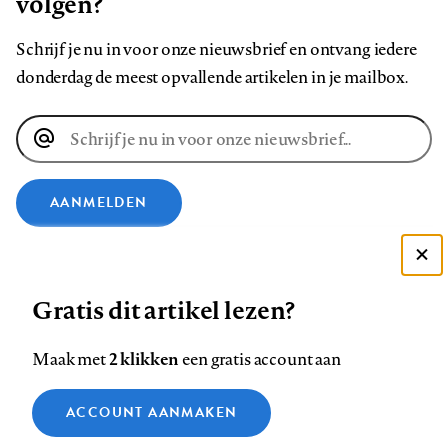
volgen?
Schrijf je nu in voor onze nieuwsbrief en ontvang iedere
donderdag de meest opvallende artikelen in je mailbox.
E-
mailadres
AANMELDEN
VOLG ONS OP
Deze site gebruikt cookies
Gratis dit artikel lezen?
Zie onze cookie policy
Volg
Volg
Volg
Volg
Volg
Volg
ACCEPTEER AANBEVOLEN INSTELLINGEN
2 klikken
Maak met
een gratis account aan
ons
ons
ons
ons
ons
ons
op
op
op
op
op
op
Functionele cookies
Contact
Colofon
Disclaimer
Privacy
About us
ACCOUNT AANMAKEN
Footer
Facebook
LinkedIn
Bluesky
Instagram
YouTube
Pinterest
Medische vragen verdienen
Sluiten
Analytische cookies
betrouwbare antwoorden