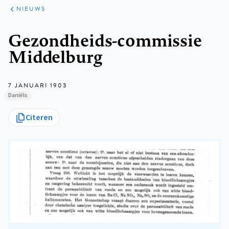
ARTIKELEN
HET
NIEUWS
KORT
Kruimelpad
Gezondheids-commissie
Middelburg
7 JANUARI 1903
Daniëls
Citeren