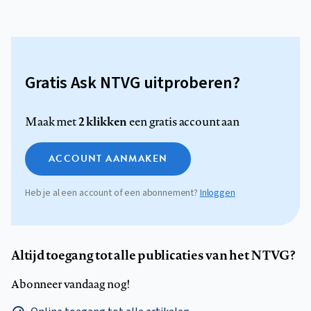
Gratis Ask NTVG uitproberen?
2 klikken
Maak met
een gratis account aan
ACCOUNT AANMAKEN
Heb je al een account of een abonnement?
Inloggen
Altijd toegang tot alle publicaties van het NTVG?
Abonneer vandaag nog!