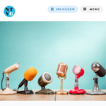
INLOGGEN
MENU
Top
navigation
IN