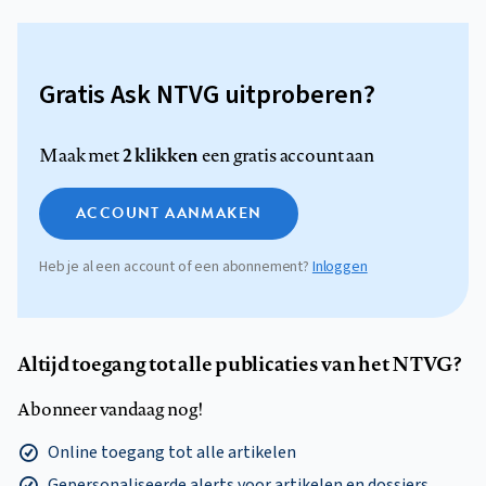
Gratis Ask NTVG uitproberen?
2 klikken
Maak met
een gratis account aan
ACCOUNT AANMAKEN
Heb je al een account of een abonnement?
Inloggen
Altijd toegang tot alle publicaties van het NTVG?
Abonneer vandaag nog!
Online toegang tot alle artikelen
Gepersonaliseerde alerts voor artikelen en dossiers