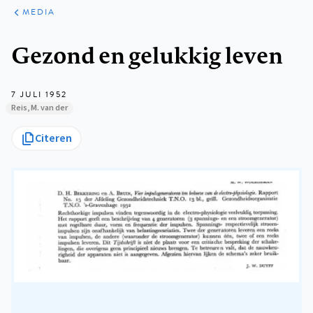
ARTIKELEN
VARIA
MEDIA
Kruimelpad
Gezond en gelukkig leven
7 JULI 1952
Reis, M. van der
Citeren