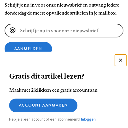
Schrijf je nu in voor onze nieuwsbrief en ontvang iedere
donderdag de meest opvallende artikelen in je mailbox.
E-
mailadres
AANMELDEN
Deze site gebruikt cookies
VOLG ONS OP
Gratis dit artikel lezen?
Zie onze cookie policy
ACCEPTEER AANBEVOLEN INSTELLINGEN
Volg
Volg
Volg
Volg
Volg
Volg
2 klikken
Maak met
een gratis account aan
ons
ons
ons
ons
ons
ons
Functionele cookies
op
op
op
op
op
op
Contact
Colofon
Disclaimer
Privacy
About us
ACCOUNT AANMAKEN
Medische vragen verdienen
Sluiten
Footer
Analytische cookies
Facebook
LinkedIn
Bluesky
Instagram
YouTube
Pinterest
betrouwbare antwoorden
Heb je al een account of een abonnement?
Inloggen
Marketing cookies
navigation
STEL ZE NU AAN ASK NTVG