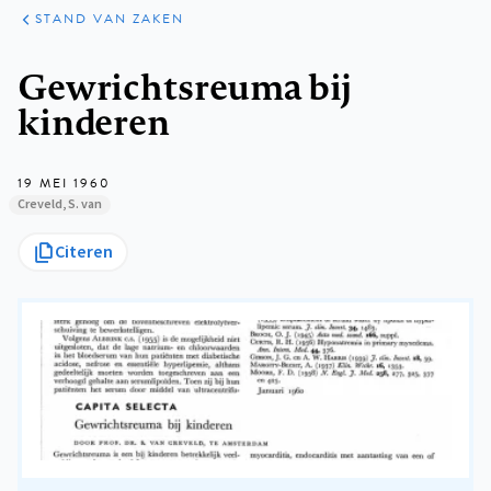
KLINISCHE
ARTIKELEN
PRAKTIJK
STAND VAN ZAKEN
Kruimelpad
Gewrichtsreuma bij
kinderen
19 MEI 1960
Creveld, S. van
Citeren