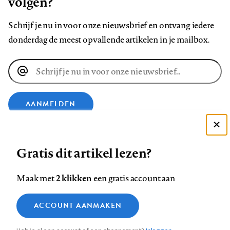
volgen?
Schrijf je nu in voor onze nieuwsbrief en ontvang iedere
donderdag de meest opvallende artikelen in je mailbox.
E-
mailadres
AANMELDEN
Deze site gebruikt cookies
VOLG ONS OP
Gratis dit artikel lezen?
Zie onze cookie policy
ACCEPTEER AANBEVOLEN INSTELLINGEN
Volg
Volg
Volg
Volg
Volg
Volg
2 klikken
Maak met
een gratis account aan
ons
ons
ons
ons
ons
ons
Functionele cookies
op
op
op
op
op
op
Contact
Colofon
Disclaimer
Privacy
About us
ACCOUNT AANMAKEN
Medische vragen verdienen
Sluiten
Footer
Analytische cookies
Facebook
LinkedIn
Bluesky
Instagram
YouTube
Pinterest
betrouwbare antwoorden