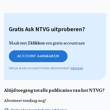
Gratis Ask NTVG uitproberen?
2 klikken
Maak met
een gratis account aan
ACCOUNT AANMAKEN
Heb je al een account of een abonnement?
Inloggen
Altijd toegang tot alle publicaties van het NTVG?
Abonneer vandaag nog!